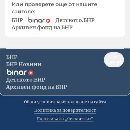
Или проверете още от нашите
сайтове:
БНР
Детското.БНР
Архивен фонд на БНР
БНР
Нагоре
БНР Новини
Детското.БНР
Архивен фонд на БНР
Общи условия за използване на сайта
Политика за поверителност
Политика за „бисквитки“