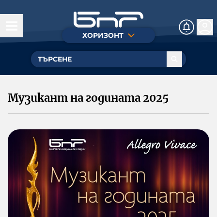
ХОРИЗОНТ
Днес
Истории
На фокус
Музикант на годината 2025
Личности
Посоки
Арт зона
Стадион