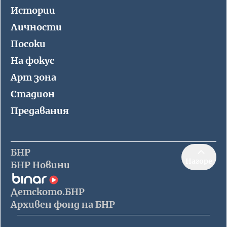
Истории
Личности
Посоки
На фокус
Арт зона
Стадион
Предавания
БНР
Нагоре
БНР Новини
Детското.БНР
Архивен фонд на БНР