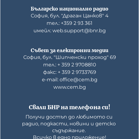
Българско национално радио
София, бул. "Драган Цанков" 4
тел.: +359 2 93 361
имейл: web.support@bnr.bg
Съвет за електронни медии
София, бул. "Шипченски проход" 69
тел.: + 359 2 9708810
факс: + 359 2 9733769
е-mail: office@cem.bg
www.cem.bg
Свали БНР на телефона си!
Получи достъп до любимото си 
радио, подкасти, новини и детско 
съдържание. 

Всичко в едно приложение!