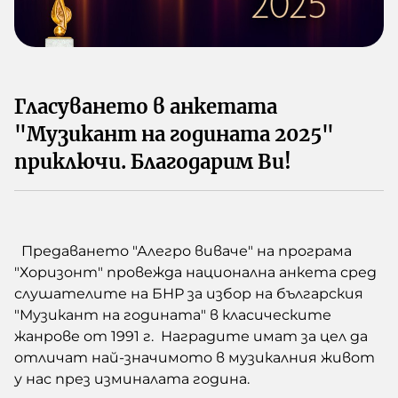
Зелено
Предавания
Гласуването в анкетата
"Музикант на годината 2025"
приключи. Благодарим Ви!
БНР
Детското.БНР
Архивен фонд на БНР
Предаването "Алегро виваче" на програма
"Хоризонт" провежда национална анкета сред
слушателите на БНР за избор на българския
"Музикант на годината" в класическите
жанрове от 1991 г. Наградите имат за цел да
отличат най-значимото в музикалния живот
у нас през изминалата година.