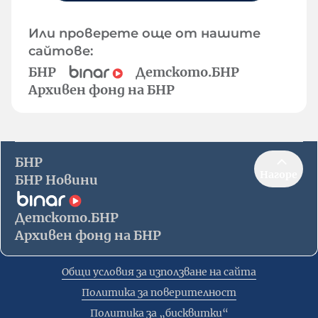
Или проверете още от нашите
сайтове:
БНР
Детското.БНР
Архивен фонд на БНР
БНР
Нагоре
БНР Новини
Детското.БНР
Архивен фонд на БНР
Общи условия за използване на сайта
Политика за поверителност
Политика за „бисквитки“