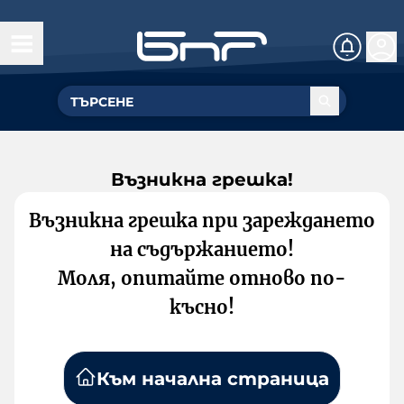
Възникна грешка!
Възникна грешка при зареждането
на съдържанието!
Моля, опитайте отново по-
късно!
Към начална страница