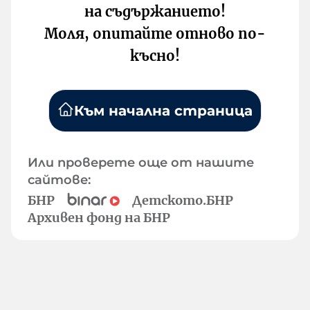
на съдържанието!
Моля, опитайте отново по-
късно!
Към начална страница
Или проверете още от нашите
сайтове:
БНР
Детското.БНР
Архивен фонд на БНР