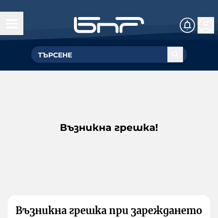
Възникна грешка!
Възникна грешка при зареждането