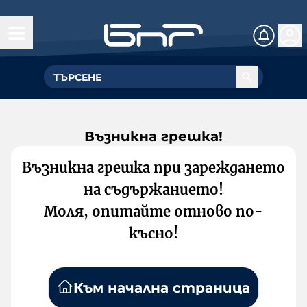
Възникна грешка!
Възникна грешка при зареждането
на съдържанието!
Моля, опитайте отново по-
късно!
Към начална страница