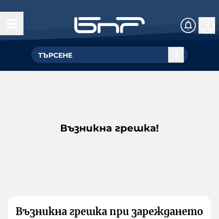
Възникна грешка!
Възникна грешка при зареждането