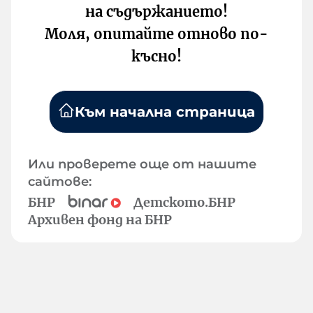
на съдържанието!
Моля, опитайте отново по-
късно!
Към начална страница
Или проверете още от нашите
сайтове:
БНР
Детското.БНР
Архивен фонд на БНР