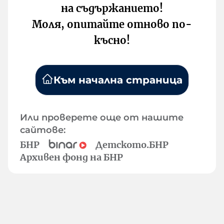
на съдържанието!
Моля, опитайте отново по-
късно!
Към начална страница
Или проверете още от нашите
сайтове:
БНР
Детското.БНР
Архивен фонд на БНР