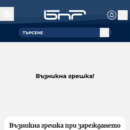
Възникна грешка!
Възникна грешка при зареждането