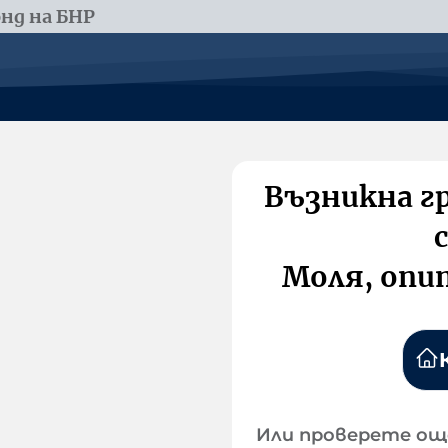
нд на БНР
Възникна г
Моля, опи
Или проверете ощ