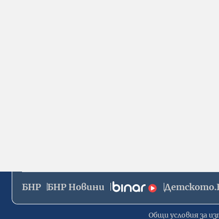
БНР
БНР Новини
Детското.
Общи условия за из