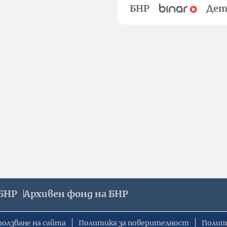
БНР
Дет
БНР
Архивен фонд на БНР
ползване на сайта
Политика за поверителност
Полит