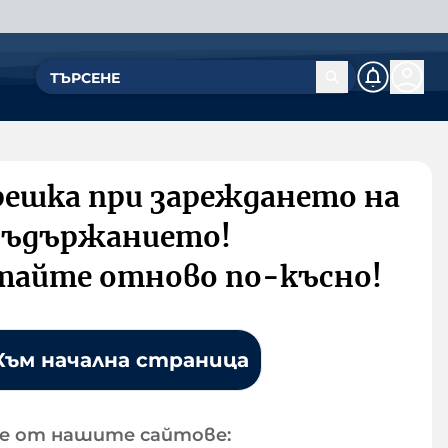
решка при зареждането на
съдържанието!
тайте отново по-късно!
Към начална страница
е от нашите сайтове: