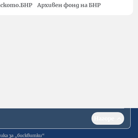
ското.БНР
Архивен фонд на БНР
Нагоре
ика за „бисквитки“