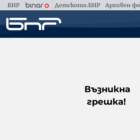
БНР
Детското.БНР
Архивен фо
Възникна
грешка!