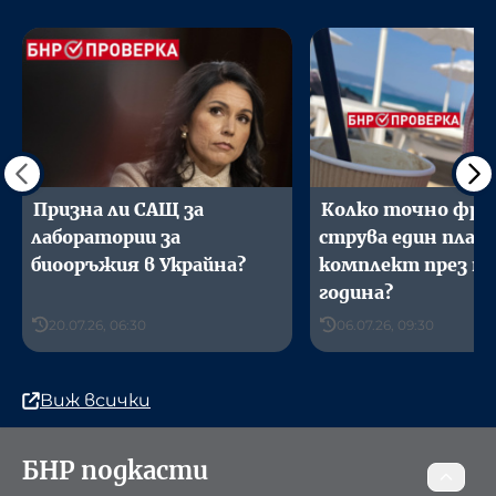
Призна ли САЩ за
Колко точно фра
лаборатории за
струва един плаж
биооръжия в Украйна?
комплект през т
година?
20.07.26, 06:30
06.07.26, 09:30
Виж всички
БНР подкасти