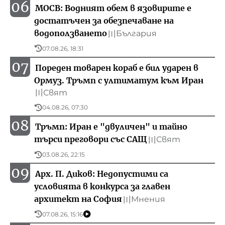
06
МОСВ: Водният обем в язовирите е
достатъчен за обезпечаване на
водоползването
България
〣
07.08.26, 18:31
07
Пореден товарен кораб е бил ударен в
Ормуз. Тръмп с ултиматум към Иран
Свят
〣
04.08.26, 07:30
08
Тръмп: Иран е "двуличен" и тайно
търси преговори със САЩ
Свят
〣
03.08.26, 22:15
09
Арх. П. Диков: Недопустими са
условията в конкурса за главен
архитект на София
Мнения
〣
07.08.26, 15:16