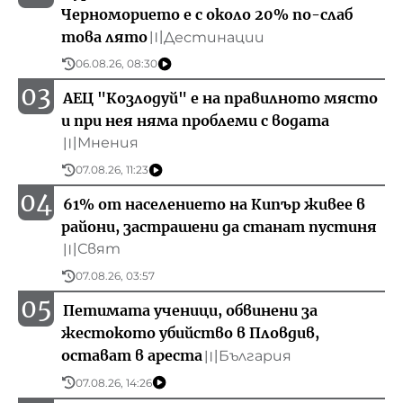
Черноморието е с около 20% по-слаб
това лято
Дестинации
〣
06.08.26, 08:30
03
АЕЦ "Козлодуй" е на правилното място
и при нея няма проблеми с водата
Мнения
〣
07.08.26, 11:23
04
61% от населението на Кипър живее в
райони, застрашени да станат пустиня
Свят
〣
07.08.26, 03:57
05
Петимата ученици, обвинени за
жестокото убийство в Пловдив,
остават в ареста
България
〣
07.08.26, 14:26