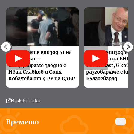
Проследете епизод 51 на
Вижте епизод 8 н
Патрулът -
подкаста на БНР 
патрулираме заедно с
Кмет Cast, в кой
Иван Славков и Соня
разговаряме с км
Ковачева от 4 РУ на СДВР
Благоевград
Виж всички
Времето
Днес
Утре
10 август 2026