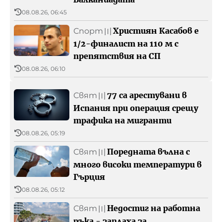
Архивен фонд на БНР
08.08.26, 06:45
Християн Касабов е
Спорт
〣
1/2-финалист на 110 м с
препятствия на СП
08.08.26, 06:10
77 са арестувани в
Свят
〣
Испания при операция срещу
трафика на мигранти
08.08.26, 05:19
Поредната вълна с
Свят
〣
много високи температури в
Гърция
08.08.26, 05:12
Недостиг на работна
Свят
〣
ръка - заплаха за