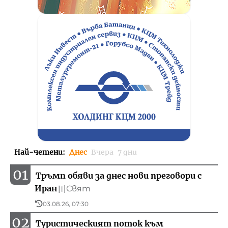
Най-четени
:
Днес
Вчера
7 дни
01
Тръмп обяви за днес нови преговори с
Иран
Свят
〣
03.08.26, 07:30
02
Туристическият поток към