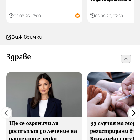
05.08.26, 17:00
05.08.26, 07:50
Виж всички
Здраве
Ще се ограничи ли
35 случая на морб
достъпът до лечение на
регистрирани във
пациенти с редки
Врачанско през ю