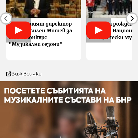
Генералният директор
189 г. от рождени
на БНР Милен Митев за
Левски в Национа
новия конкурс
исторически музе
"Музикални сезони"
Виж всички