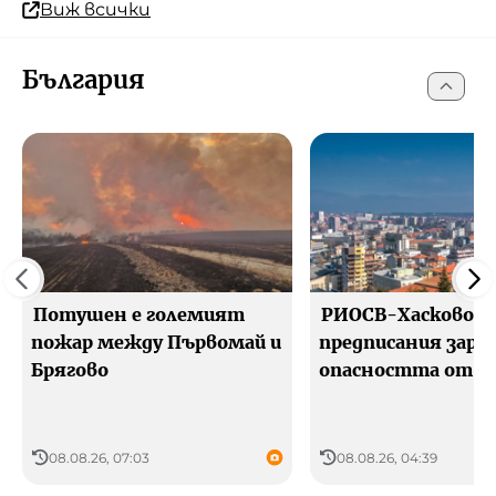
Виж всички
България
Потушен е големият
РИОСВ-Хасково с 
пожар между Първомай и
предписания зара
Брягово
опасността от п
08.08.26, 07:03
08.08.26, 04:39