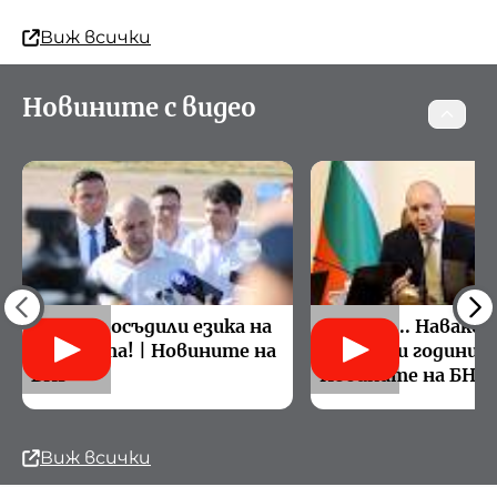
Виж всички
Новините с видео
Ние сме осъдили езика на
€1 млрд... Навакс
омразата! | Новините на
проспани години! |
БНР
Новините на БНР
Виж всички