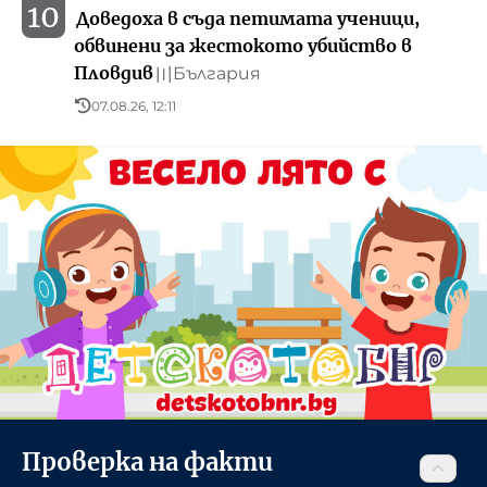
10
Доведоха в съда петимата ученици,
обвинени за жестокото убийство в
Пловдив
България
〣
07.08.26, 12:11
Проверка на факти