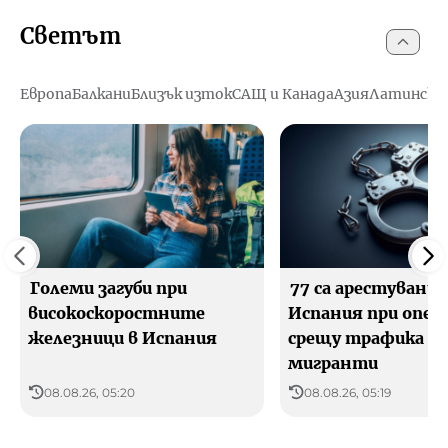
Светът
Европа
Балкани
Близък изток
САЩ и Канада
Азия
Латинска
Големи загуби при
77 са арестувани 
високоскоростните
Испания при опер
железници в Испания
срещу трафика н
мигранти
08.08.26, 05:20
08.08.26, 05:19