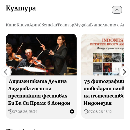
Култура
Кино
Книги
Арт
Светски
Театър
Музика
В ателието с Ани
Диригентката Деляна
75 фотографии
Лазарова гост на
отвеждат пловди
престижния фестивал
на пътешествие 
Би Би Си Промс в Лондон
Индонезия
07.08.26, 15:34
07.08.26, 15:12