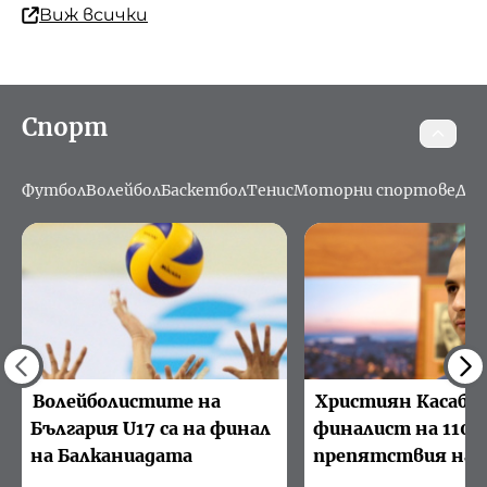
Виж всички
Спорт
Футбол
Волейбол
Баскетбол
Тенис
Моторни спортове
Дру
Волейболистите на
Християн Касабов 
България U17 са на финал
финалист на 110 м
на Балканиадата
препятствия на 