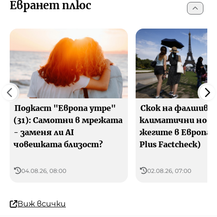
Евранет плюс
Подкаст "Европа утре"
Скок на фалшиви
(31): Самотни в мрежата
климатични нови
- заменя ли AI
жегите в Европа (
човешката близост?
Plus Factcheck)
04.08.26, 08:00
02.08.26, 07:00
Виж всички