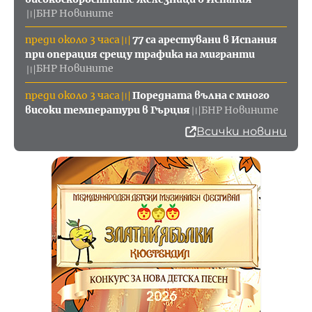
БНР Новините
〣
преди около 3 часа
77 са арестувани в Испания
〣
при операция срещу трафика на мигранти
БНР Новините
〣
преди около 3 часа
Поредната вълна с много
〣
високи температури в Гърция
БНР Новините
〣
Всички новини