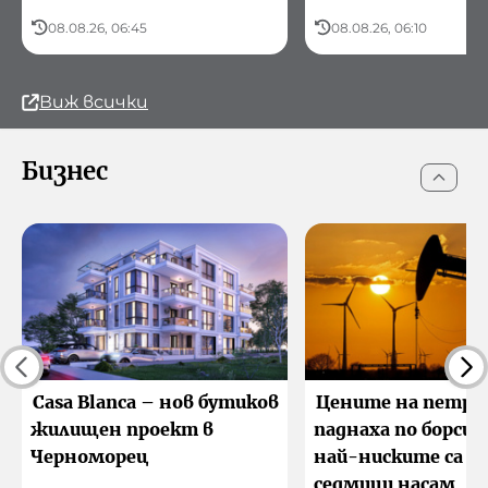
08.08.26, 06:45
08.08.26, 06:10
Виж всички
Бизнес
Casa Blanca – нов бутиков
Цените на петро
жилищен проект в
паднаха по борсит
Черноморец
най-ниските са о
седмици насам