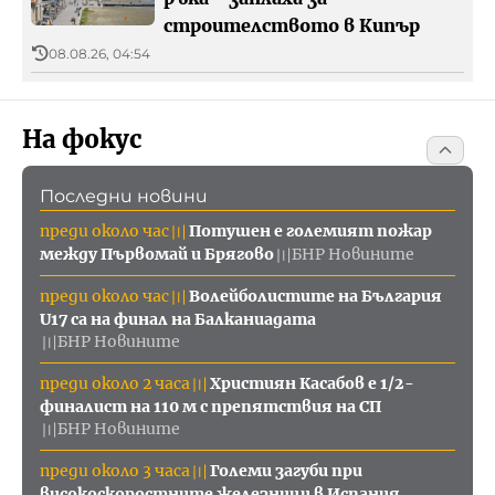
строителството в Кипър
08.08.26, 04:54
На фокус
Последни новини
преди около час
Потушен е големият пожар
〣
между Първомай и Брягово
БНР Новините
〣
преди около час
Волейболистите на България
〣
U17 са на финал на Балканиадата
БНР Новините
〣
преди около 2 часа
Християн Касабов е 1/2-
〣
финалист на 110 м с препятствия на СП
БНР Новините
〣
преди около 3 часа
Големи загуби при
〣
високоскоростните железници в Испания