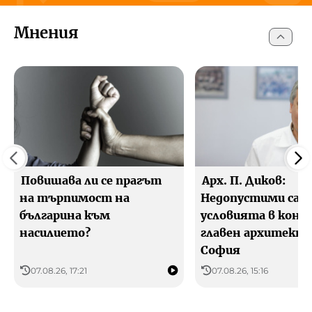
Мнения
София
сега
09:00
15:00
20°C
29°C
31°C
Усеща се 20 °C
Усеща се 28 °C
Усеща се 29 °C
Повишава ли се прагът
Арх. П. Диков:
на търпимост на
Недопустими са
българина към
условията в конку
насилието?
главен архитект 
София
07.08.26, 17:21
07.08.26, 15:16