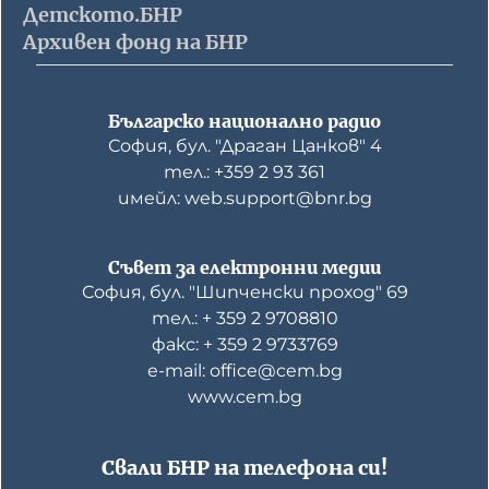
Детското.БНР
Архивен фонд на БНР
Българско национално радио
София, бул. "Драган Цанков" 4
тел.: +359 2 93 361
имейл: web.support@bnr.bg
Съвет за електронни медии
София, бул. "Шипченски проход" 69
тел.: + 359 2 9708810
факс: + 359 2 9733769
е-mail: office@cem.bg
www.cem.bg
Свали БНР на телефона си!