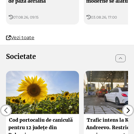
de paza aeriană
moderne se alătură
07.08.26, 09:15
03.08.26, 17:00
Vezi toate
Societate
Cod portocaliu de caniculă
Trafic intens la Ka
pentru 12 județe din
Andreevo. Restricți