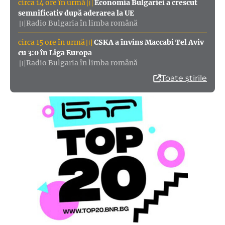
circa 14 ore în urmă
Economia Bulgariei a crescut
〣
semnificativ după aderarea la UE
Radio Bulgaria în limba română
〣
circa 15 ore în urmă
CSKA a învins Maccabi Tel Aviv
〣
cu 3:0 în Liga Europa
Radio Bulgaria în limba română
〣
Toate știrile