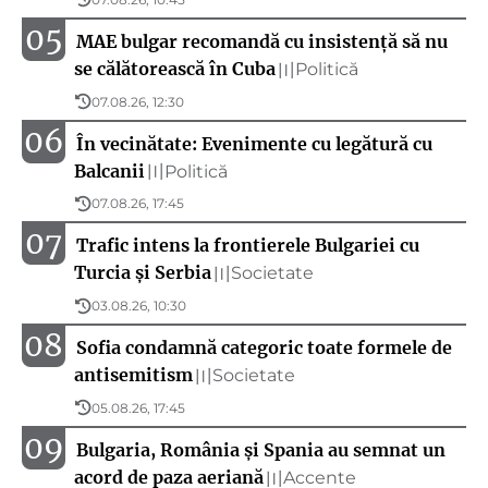
05
MAE bulgar recomandă cu insistență să nu
se călătorească în Cuba
Politică
〣
07.08.26, 12:30
06
În vecinătate: Evenimente cu legătură cu
Balcanii
Politică
〣
07.08.26, 17:45
07
Trafic intens la frontierele Bulgariei cu
Turcia și Serbia
Societate
〣
03.08.26, 10:30
08
Sofia condamnă categoric toate formele de
antisemitism
Societate
〣
05.08.26, 17:45
09
Bulgaria, România și Spania au semnat un
acord de paza aeriană
Accente
〣