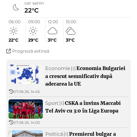
cer senin
Credință
22°C
Muzică
06:00
09:00
12:00
15:00
Sport
22°C
29°C
31°C
31°C
Prognoză extinsă
Relațiile româno-bulgarе
Economia Bulgariei
Economie
〣
Radio Bulgaria la 90
a crescut semnificativ după
aderarea la UE
Despre BNR
BNR. pentru copii
07.08.26, 14:45
Arhiva Radioului Național Bulgar
CSKA a învins Maccabi
Sport
〣
Tel Aviv cu 3:0 în Liga Europa
07.08.26, 14:00
Premierul bulgar a
Politică
〣