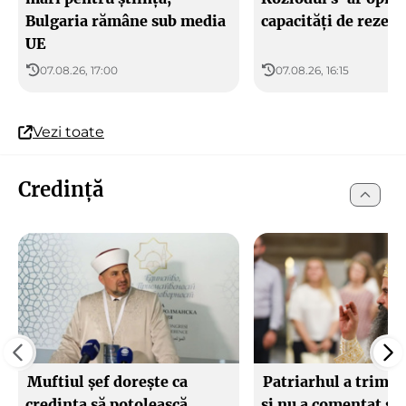
Bulgaria rămâne sub media
capacități de rezerv
UE
07.08.26, 17:00
07.08.26, 16:15
Vezi toate
Credință
Muftiul șef dorește ca
Patriarhul a trimis
credința să potolească
și nu a comentat sa