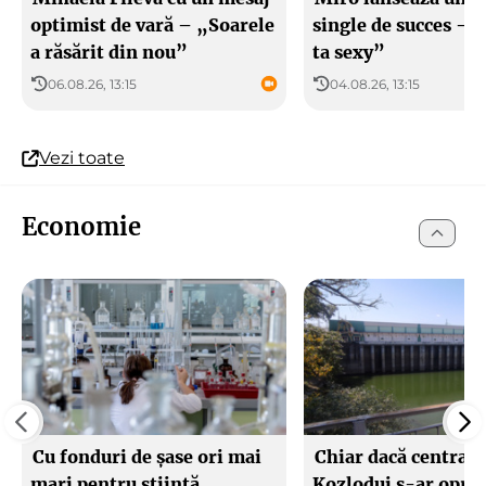
optimist de vară – „Soarele
single de succes – 
a răsărit din nou”
ta sexy”
06.08.26, 13:15
04.08.26, 13:15
Vezi toate
Economie
Cu fonduri de șase ori mai
Chiar dacă centrala
mari pentru știință,
Kozlodui s-ar opri, 