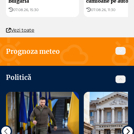
Bulgaria
camioane pe autost
07.08.26, 15:30
07.08.26, 11:30
Vezi toate
Prognoza meteo
Astăzi
Mâine
10 august 2026
Politică
Sofia
acum
06:00
12:00
22°C
22°C
31°C