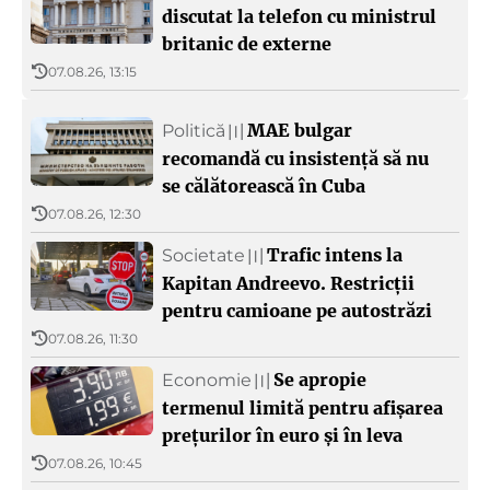
discutat la telefon cu ministrul
britanic de externe
07.08.26, 13:15
MAE bulgar
Politică
〣
recomandă cu insistență să nu
se călătorească în Cuba
07.08.26, 12:30
Trafic intens la
Societate
〣
Kapitan Andreevo. Restricții
pentru camioane pe autostrăzi
07.08.26, 11:30
Se apropie
Economie
〣
termenul limită pentru afișarea
prețurilor în euro și în leva
07.08.26, 10:45