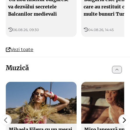
va dezvălui secretele
care au restituit ce
Balcanilor medievali
multe bunuri Turci
06.08.26, 09:30
04.08.26, 14:45
Vezi toate
Muzică
Mihaela Fileva cu un mesaj
Miro lansează un n