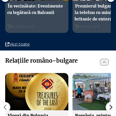
Se simte ca 22 °C
Se simte ca 22 °C
Se simte ca 29 °C
În vecinătate: Evenimente
Premierul bulgar a 
cu legătură cu Balcanii
la telefon cu minist
britanic de externe
07.08.26, 17:45
07.08.26, 13:15
Vezi toate
Relațiile româno-bulgare
Vinuri din Bulgaria,
România, printre in