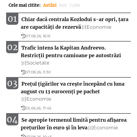
Cele mai citite
:
Astăzi
Ieri
7 zile
01
Chiar dacă centrala Kozlodui s-ar opri, țara
are capacități de rezervă
Economie
〣
07.08.26, 16:15
02
Trafic intens la Kapitan Andreevo.
Restricții pentru camioane pe autostrăzi
Societate
〣
07.08.26, 11:30
03
Prețul țigărilor va crește începând cu luna
august cu 13 eurocenți pe pachet
Economie
〣
25.06.26, 17:45
04
Se apropie termenul limită pentru afișarea
prețurilor în euro și în leva
Economie
〣
07.08.26, 10:45