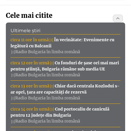
Cele mai citite
Ultimele știri
circa 11 ore în urmă
În vecinătate: Evenimente cu
〣
legătură cu Balcanii
Radio Bulgaria în limba română
〣
circa 12 ore în urmă
Cu fonduri de șase ori mai mari
〣
pentru știință, Bulgaria rămâne sub media UE
Radio Bulgaria în limba română
〣
circa 13 ore în urmă
Chiar dacă centrala Kozlodui s-
〣
ar opri, țara are capacități de rezervă
Radio Bulgaria în limba română
〣
circa 14 ore în urmă
Cod portocaliu de caniculă
〣
pentru 12 județe din Bulgaria
Radio Bulgaria în limba română
〣