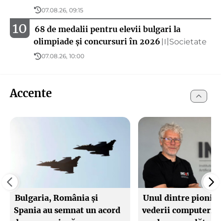
07.08.26, 09:15
10
68 de medalii pentru elevii bulgari la
olimpiade și concursuri în 2026
Societate
〣
07.08.26, 10:00
Accente
Bulgaria, România și
Unul dintre pionier
Spania au semnat un acord
vederii computeriz