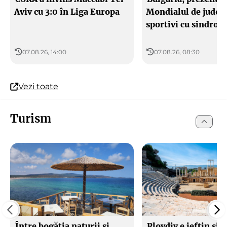
Aviv cu 3:0 în Liga Europa
Mondialul de judo 
sportivi cu sindro
07.08.26, 14:00
07.08.26, 08:30
Vezi toate
Turism
Între bogăția naturii și
Plovdiv e ieftin și s