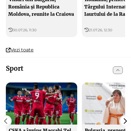
România și Republica
Târgului Internațio
Moldova, reunite la Craiova
Iaurtului de la Raz
30.07.26, 11:30
21.07.26, 12:30
Vezi toate
Sport
CSKA a învins Maccabi Tel
Bulgaria, prezentă 