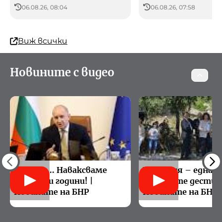
06.08.26, 08:04
06.08.26, 07:58
Виж всички
Новините с видео
€1 млрд... Наваксваме
България – една о
проспани години! |
сигурните дестин
Новините на БНР
Новините на БНР