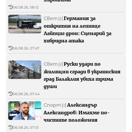
Архивен фонд на БНР
06.08.26, 08:12
Германия за
Свят
〣
открития на летище
Лайпциг дрон: Сценарий за
хибридна атака
06.08.26, 07:47
Руски удари по
Свят
〣
жилищни сгради в украинския
град Балаклия убиха трима
души
06.08.26, 07:44
Александър
Спорт
〣
Александров: Имахме по-
чистите положения
06.08.26, 07:01