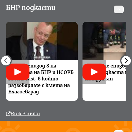
БНР подкасти
Вижте епизод 8 на
Гледайте епизод 5
подкаста на БНР и НСОРБ
видеоподкаста на
Кмет Cast, в който
Патрулът
разговаряме с кмета на
Благоевград
Виж всички