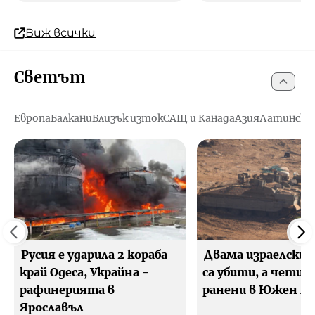
Виж всички
Светът
Европа
Балкани
Близък изток
САЩ и Канада
Азия
Латинска
Русия е ударила 2 кораба
Двама израелски 
край Одеса, Украйна -
са убити, а четир
рафинерията в
ранени в Южен Л
Ярославъл