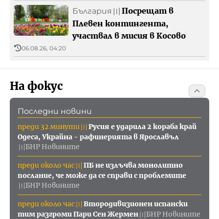
Посрещат в
България
〣
Плевен контингента,
участвал в мисия в Косово
06.08.26, 04:20
На фокус
Последни новини
преди 32 минути
Русия е ударила 2 кораба край
〣
Одеса, Украйна - рафинерията в Ярославъл
БНР Новините
〣
преди около час
ПБ не излъчва монолитно
〣
послание, че може да се справи с проблемите
БНР Новините
〣
преди около час
Втородивизионен испански
〣
тим разгроми Пари Сен Жермен
БНР Новините
〣