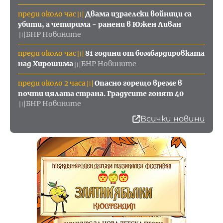
преди около час
Двама израелски войници са
〣
убити, а четирима - ранени в Южен Ливан
БНР Новините
〣
преди около час
81 години от бомбардировката
〣
над Хирошима
БНР Новините
〣
преди около 2 часа
Опасно горещо време в
〣
почти цялата страна. Градусите гонят 40
БНР Новините
〣
Всички новини