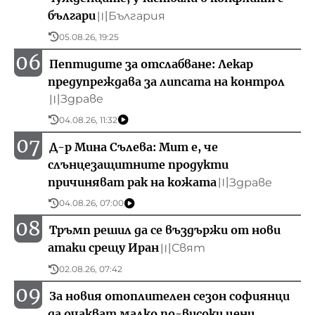
българи
България
〣
05.08.26, 19:25
06
Пептидите за отслабване: Лекар
предупреждава за липсата на контрол
Здраве
〣
04.08.26, 11:32
07
Д-р Мина Сълева: Мит е, че
слънцезащитните продукти
причиняват рак на кожата
Здраве
〣
04.08.26, 07:00
08
Тръмп решил да се въздържи от нови
атаки срещу Иран
Свят
〣
02.08.26, 07:42
09
За новия отоплителен сезон софиянци
да очакват малко по-високи цени