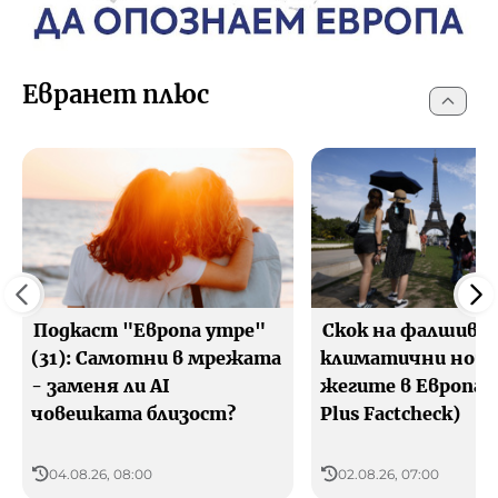
Евранет плюс
Подкаст "Европа утре"
Скок на фалшиви
(31): Самотни в мрежата
климатични нови
- заменя ли AI
жегите в Европа (
човешката близост?
Plus Factcheck)
04.08.26, 08:00
02.08.26, 07:00