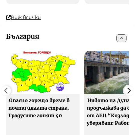
Виж всички
България
Опасно горещо време в
Нивото на Дунав
почти цялата страна.
продължава да спа
Градусите гонят 40
от АЕЦ “Козлоду
уверяват: Работи