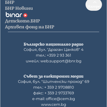
БНР
Нагоре
БНР Новини
Детското.БНР
Архивен фонд на БНР
Българско национално радио
София, бул. "Драган Цанков" 4
тел.: +359 2 93 361
имейл: web.support@bnr.bg
Съвет за електронни медии
София, бул. "Шипченски проход" 69
тел.: + 359 2 9708810
факс: + 359 2 9733769
е-mail: office@cem.bg
www.cem.bg