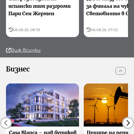
испански тим разгроми
за финала на чук 
Пари Сен Жермен
Световното в Ор
06.08.26, 08:39
06.08.26, 07:03
Виж всички
Бизнес
Casa Blanca – нов бутиков
Цените на петро