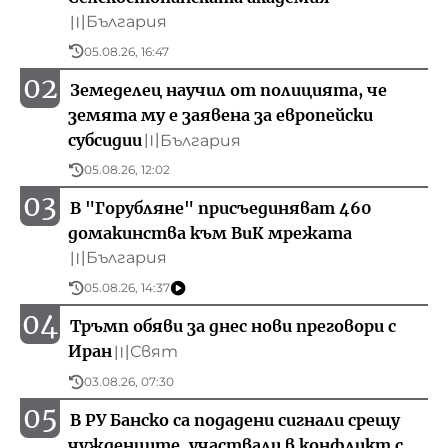
България
〣
05.08.26, 16:47
02
Земеделец научил от полицията, че
земята му е заявена за европейски
субсидии
България
〣
05.08.26, 12:02
03
В "Горубляне" присъединяват 460
домакинства към ВиК мрежата
България
〣
05.08.26, 14:37
04
Тръмп обяви за днес нови преговори с
Иран
Свят
〣
03.08.26, 07:30
05
В РУ Банско са подадени сигнали срещу
чужденците, участвали в конфликт с