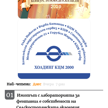
Най-четени
:
Днес
Вчера
7 дни
01
Имотът с лабораторията за
фентанил е собственост на
Селскостопанската академия