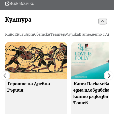
Виж всички
Култура
Кино
Книги
Арт
Светски
Театър
Музика
В ателието с Ани
Героите на Древна
Катя Паскалева и
Гърция
една пловдивска л
която разказва Ге
Тошев