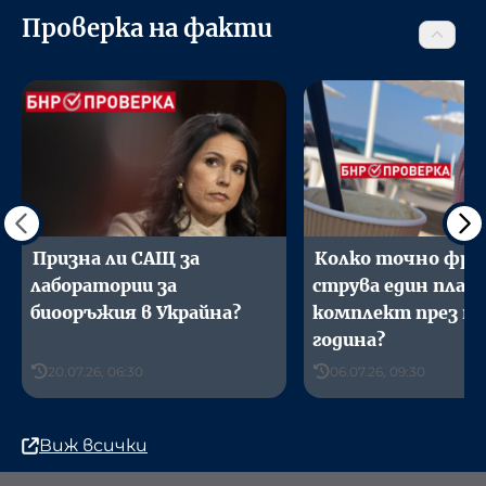
Проверка на факти
Призна ли САЩ за
Колко точно фра
лаборатории за
струва един плаж
биооръжия в Украйна?
комплект през т
година?
20.07.26, 06:30
06.07.26, 09:30
Виж всички