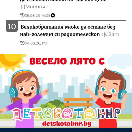
Мнения
〣
05.08.26, 14:05
10
Великобритания може да остане без
най-големия си радиотелескоп
Свят
〣
04.08.26, 17:11