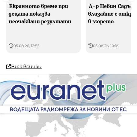
Екранното време при
Д-р Невин Садъко
децата показва
влизайте с откри
неочаквани резултати
в морето
05.08.26, 12:55
05.08.26, 10:18
Виж всички