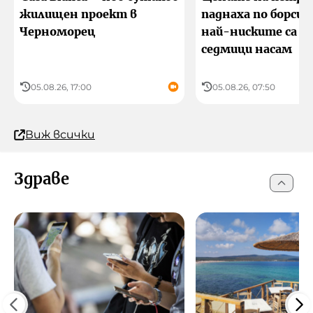
жилищен проект в
паднаха по борсит
Черноморец
най-ниските са о
седмици насам
05.08.26, 17:00
05.08.26, 07:50
Виж всички
Здраве