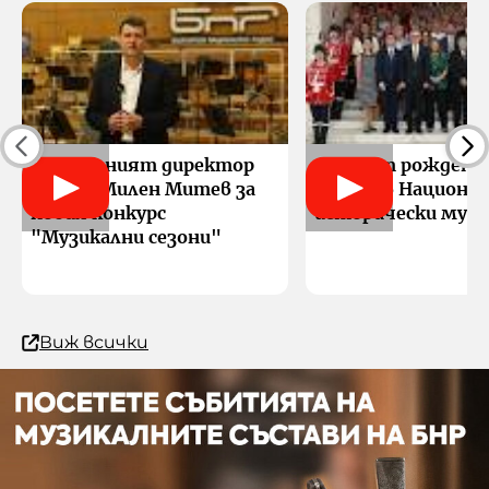
Генералният директор
189 г. от рождени
на БНР Милен Митев за
Левски в Национа
новия конкурс
исторически музе
"Музикални сезони"
Виж всички