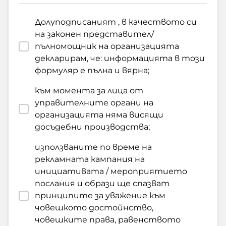
Долуподписаният , в качеството си
на законен представител/
пълномощник на организацията
декларирам, че: информацията в този
формуляр е пълна и вярна;
към момента за лица от
управителните органи на
организацията няма висящи
досъдебни производства;
използваните по време на
рекламната кампания на
инициативата / мероприятието
послания и образи ще спазват
принципите за уважение към
човешкото достойнство,
човешките права, равенството