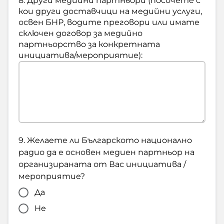
8. Други медийни партньори (посочете с
кои други доставчици на медийни услуги,
освен БНР, водите преговори или имате
сключен договор за медийно
партньорство за конкретната
инициатива/мероприятие):
9. Желаете ли Българското национално
радио да е основен медиен партньор на
организираната от Вас инициатива /
мероприятие?
Да
Не