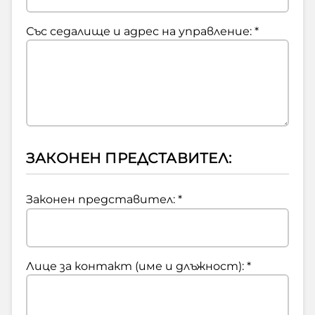
Работа в БНР
Със седалище и адрес на управление: *
Контакти
Търгове
Съвет за електронни медии
ЗАКОНЕН ПРЕДСТАВИТЕЛ:
Законен представител: *
БНР Новини
Детското.БНР
Архивен фонд на БНР
Лице за контакт (име и длъжност): *