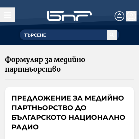
Начало
Управление
ГЕНЕРАЛЕН ДИРЕКТОР
Обществен съвет
Формуляр за медийно
УПРАВИТЕЛЕН СЪВЕТ
партньорство
Структурни звена
Омбудсман на БНР
ПРЕДЛОЖЕНИЕ ЗА МЕДИЙНО
За омбудсмана на БНР
ПАРТНЬОРСТВО ДО
Събития
Как да подам сигнал
БЪЛГАРСКОТО НАЦИОНАЛНО
Музикална продукция и състави
РАДИО
Документи