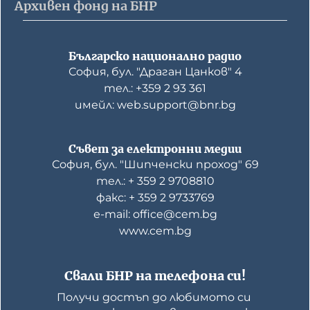
Архивен фонд на БНР
Българско национално радио
София, бул. "Драган Цанков" 4
тел.: +359 2 93 361
имейл: web.support@bnr.bg
Съвет за електронни медии
София, бул. "Шипченски проход" 69
тел.: + 359 2 9708810
факс: + 359 2 9733769
е-mail: office@cem.bg
www.cem.bg
Свали БНР на телефона си!
Получи достъп до любимото си 