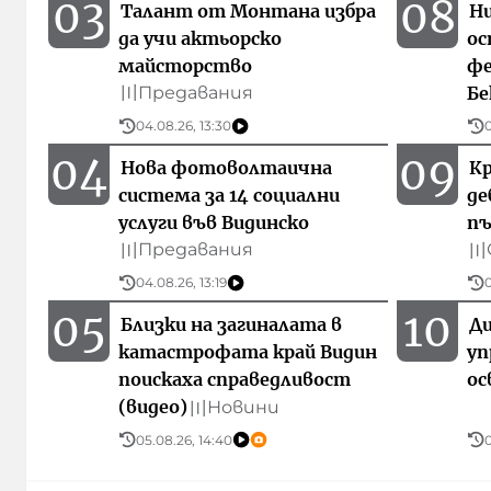
03
08
Талант от Монтана избра
Ни
да учи актьорско
ос
майсторство
фе
Предавания
Бе
〣
04.08.26, 13:30
0
04
09
Нова фотоволтаична
Кр
система за 14 социални
де
услуги във Видинско
пъ
Предавания
〣
〣
04.08.26, 13:19
0
05
10
Близки на загиналата в
Д
катастрофата край Видин
уп
поискаха справедливост
ос
(видео)
Новини
〣
05.08.26, 14:40
0