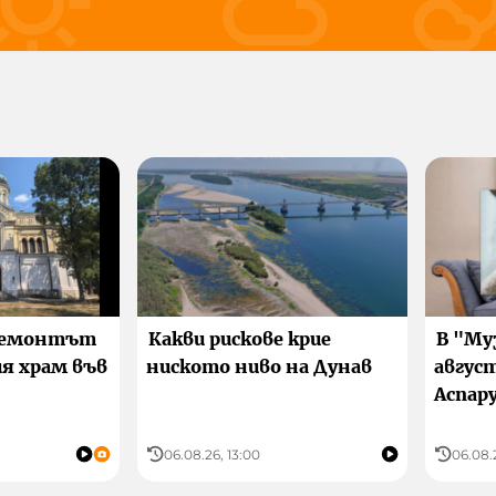
 август 2026
сега
18:00
38°C
32°C
Усеща се
Усеща се
23%
37 °C
31 °C
ремонтът
Какви рискове крие
В "Му
я храм във
ниското ниво на Дунав
авгус
Аспар
06.08.26, 13:00
06.08.