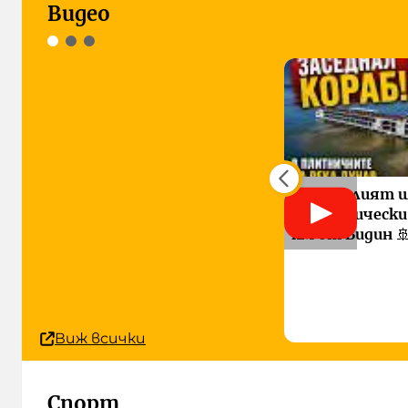
Видео
Заседналият 
туристически 
км от Видин 
Виж всички
Спорт