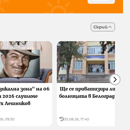
21:00
00:00
Скрий
25°C
23°C
Усеща се
Усеща се
31%
43%
50%
24 °C
22 °C
зикална зона" на 06
Ще се приватизира ли
т 2026 слушаме
болницата в Белоградчик
ух Лешников
26, 09:30
05.08.26, 17:40