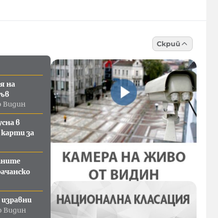
Скрий
ая на
във
о Видин
усна в
карти за
тните
рачанско
 изравни
о Видин