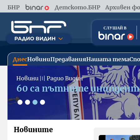
БНР
Детското.БНР
Архивен фо
РАДИО ВИДИН
Днес
Новини
Предавания
Нашата тема
Сп
Slide 3 of 4
Новини
〣
Радио Видин
60 са пътните инциденти
Новините