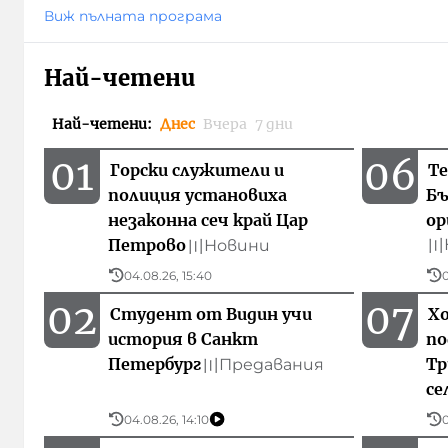
Виж пълната програма
Най-четени
Най-четени
:
Днес
Вчера
7 дни
01
06
Горски служители и
Те
полиция установиха
Бъ
незаконна сеч край Цар
ор
Петрово
〣
Новини
〣
04.08.26, 15:40
0
02
07
Студент от Видин учи
Хо
история в Санкт
по
Петербург
Тр
Предавания
〣
се
04.08.26, 14:10
0