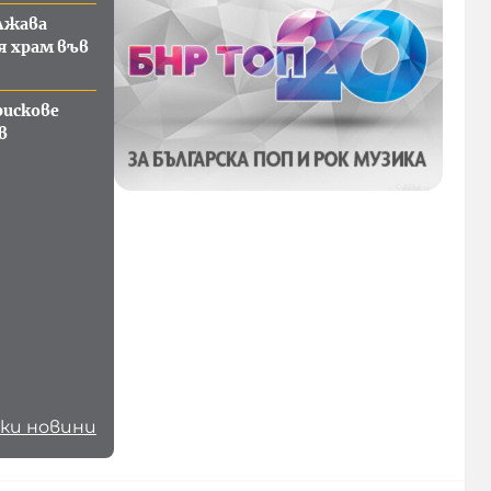
лжава
 храм във
рискове
в
ки новини