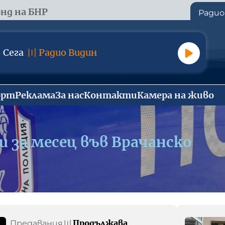
нд на БНР
Радио
Сега
〣
Радио Видин
орт
Реклама
За нас
Контакти
Камера на живо
 за месец във Врачанско
Продължава
Предавания
〣