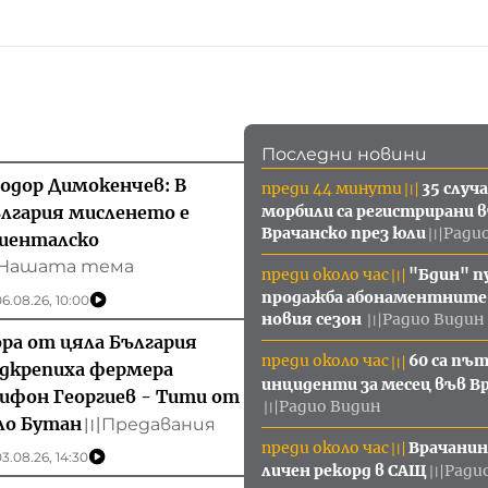
Последни новини
одор Димокенчев: В
преди 44 минути
35 случ
〣
лгария мисленето е
морбили са регистрирани 
Врачанско през юли
Ради
〣
иенталско
Нашата тема
преди около час
"Бдин" п
〣
продажба абонаментните 
6.08.26, 10:00
новия сезон
Радио Видин
〣
ра от цяла България
преди около час
60 са пъ
〣
дкрепиха фермера
инциденти за месец във В
ифон Георгиев - Тити от
Радио Видин
〣
ло Бутан
Предавания
〣
преди около час
Врачанин
〣
3.08.26, 14:30
личен рекорд в САЩ
Ради
〣