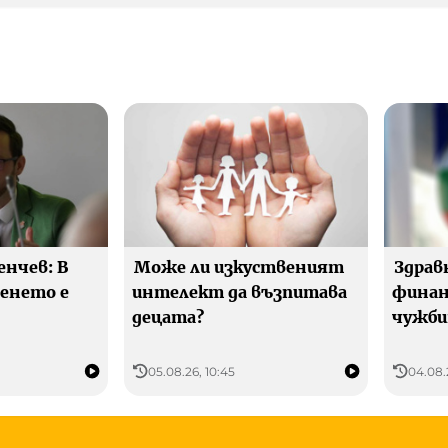
енчев: В
Може ли изкуственият
Здрав
ленето е
интелект да възпитава
финан
децата?
чужби
05.08.26, 10:45
04.08.2