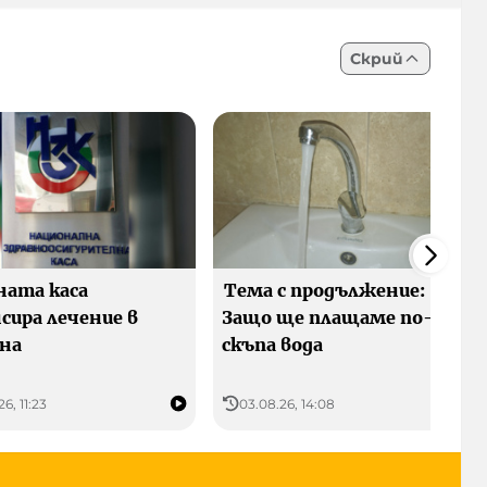
Скрий
ната каса
Тема с продължение:
сира лечение в
Защо ще плащаме по-
на
скъпа вода
6, 11:23
03.08.26, 14:08