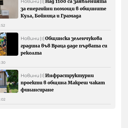
Над 1100 са заявленията
Новини
〣
за енергийни помощи в общините
Кула, Бойница и Грамада
1:52
Общинска зеленчукова
Новини
〣
градина във Враца даде първата си
реколта
1:30
Инфраструктурни
Новини
〣
проекти в община Макреш чакат
финансиране
1:02