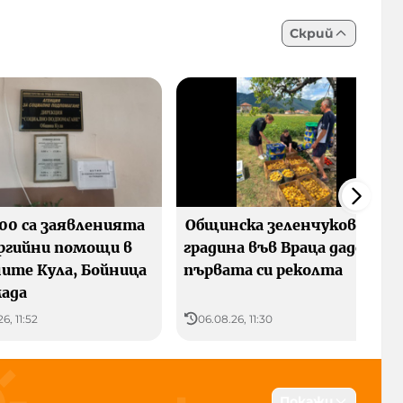
Скрий
100 са заявленията
Общинска зеленчукова
ергийни помощи в
градина във Враца даде
ите Кула, Бойница
първата си реколта
мада
6, 11:52
06.08.26, 11:30
Покажи