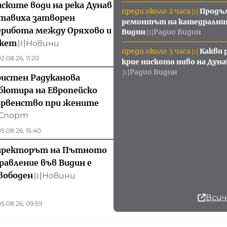
ските води на река Дунав
преди около 2 часа
Продъ
〣
тавиха затворен
ремонтът на катедралния
рибота между Оряхово и
Видин
Радио Видин
〣
кет
Новини
〣
преди около 3 часа
Какви 
〣
2.08.26, 11:20
крие ниското ниво на Дуна
Радио Видин
〣
истен Радуканова
бютира на Европейско
рвенство при жените
Спорт
5.08.26, 15:40
иректорът на Пътното
равление във Видин е
вободен
Новини
〣
Всич
5.08.26, 09:59