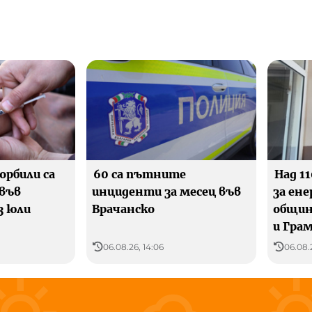
орбили са
60 са пътните
Над 1
 във
инциденти за месец във
за ен
з юли
Врачанско
общин
и Гра
06.08.26, 14:06
06.08.2