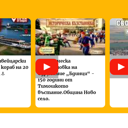
швейцарски
Историческа
IV Ба
кораб на 20
възстановка на
Вида“
⚓
Сдружение „Бдинци“ -
150 години от
Тимошкото
въстание.Община Ново
село.