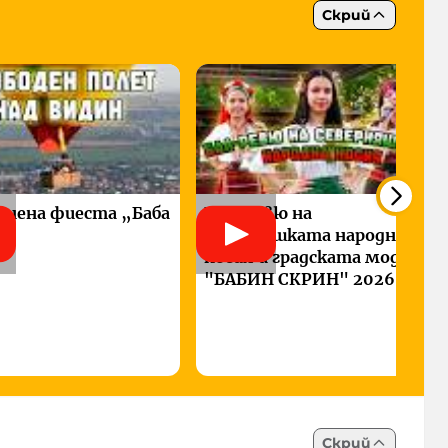
Скрий
лонена фиеста „Баба
Бал-ревю на
северняшката народна
носия и градската мода -
"БАБИН СКРИН" 2026
Скрий