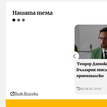
Нашата тема
Теодор Димок
България мис
ориенталско
06.08.26, 10:00
Виж всички