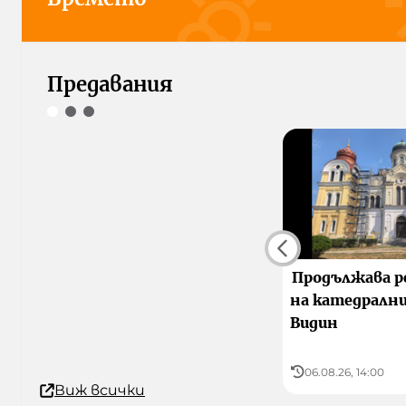
Днес
Утре
8
Видин
Предавания
Продължава 
на катедрални
Видин
06.08.26, 14:00
Виж всички