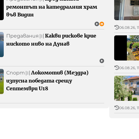
ремонтът на катедралния храм
във Видин
06.08.26, 1
Какви рискове крие
Предавания
〣
ниското ниво на Дунав
06.08.26, 1
Локомотив (Мездра)
Спорт
〣
изпусна победата срещу
Септември U18
06.08.26, 1