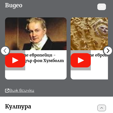
Видео
Великите европейци -
Великите европей
Александър фон Хумболт
Фидий
Виж всички
Култура