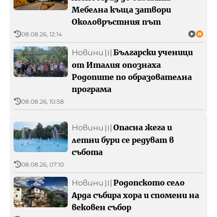
Мебелна къща затвори
Околовръстния път
08.08.26, 12:14
Български ученици
Новини
〣
от Италия опознаха
Родопите по образователна
програма
08.08.26, 10:58
Опасна жега и
Новини
〣
летни бури се редуват в
събота
08.08.26, 07:10
Родопското село
Новини
〣
Арда събира хора и спомени на
вековен събор