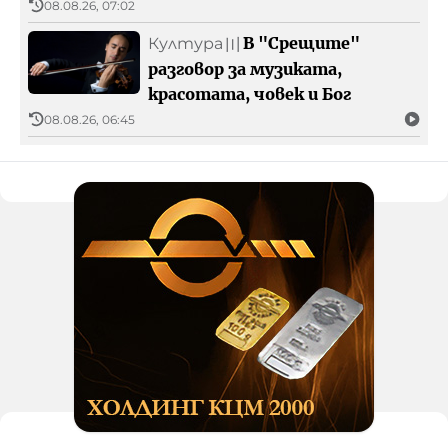
08.08.26, 07:02
В "Срещите"
Култура
〣
разговор за музиката,
красотата, човек и Бог
08.08.26, 06:45