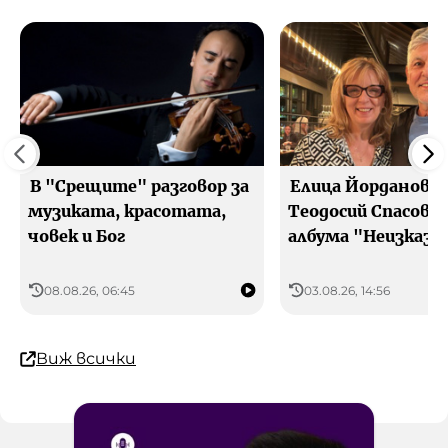
В "Срещите" разговор за
Елица Йорданова 
музиката, красотата,
Теодосий Спасов з
човек и Бог
албума "Неизказа
08.08.26, 06:45
03.08.26, 14:56
Виж всички