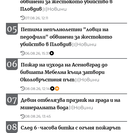
обвинени за жестокото убийство в
Пловдив
Новини
〣
07.08.26, 12:11
05
Петима непълнолетни "ловци на
педофили" обвинени за жестокото
убийство в Пловдив
Новини
〣
06.08.26, 15:31
06
Пожар на изхода на Асеновград до
бившата Мебелна къща затвори
Околовръстния път
Новини
〣
08.08.26, 12:14
07
Девин отбелязва празник на града и на
минералната вода
Новини
〣
08.08.26, 13:45
08
След 6-часова битка с огъня пожарът