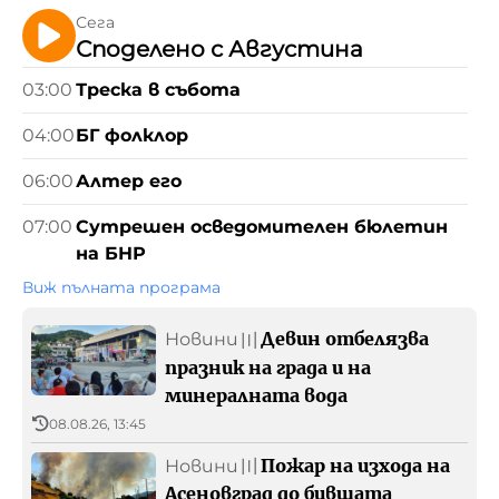
Предавания
Сега
Споделено с Августина
Подкасти
03:00
Треска в събота
Преге
04:00
БГ фолклор
Реклама
Великите европейци
06:00
Алтер его
Ex Ante
БНР
Детското.БНР
07:00
Сутрешен осведомителен бюлетин
Архивен фонд на БНР
на БНР
Виж пълната програма
Девин отбелязва
Новини
〣
празник на града и на
минералната вода
08.08.26, 13:45
Пожар на изхода на
Новини
〣
Асеновград до бившата