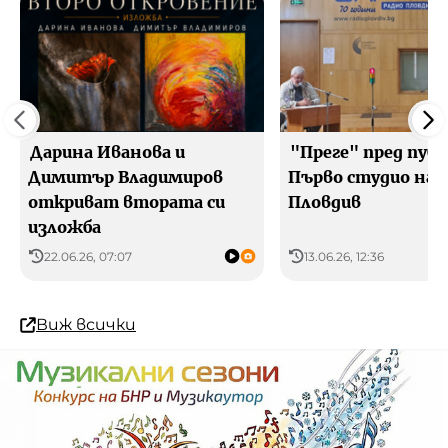
Дарина Иванова и
"Преге" пред публ
Димитър Владимиров
Първо студио на 
откриват втората си
Пловдив
изложба
22.06.26, 07:07
13.06.26, 12:36
Виж всички