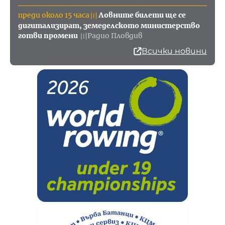
преди около 15 часа
Ловните билети ще се
〣
дигитализират, земеделското министерство
готви промени
Радио Пловдив
〣
Всички новини