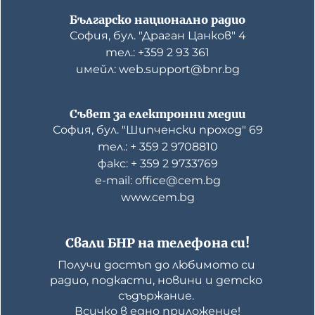
Българско национално радио
София, бул. "Драган Цанков" 4
тел.: +359 2 93 361
имейл: web.support@bnr.bg
Съвет за електронни медии
София, бул. "Шипченски проход" 69
тел.: + 359 2 9708810
факс: + 359 2 9733769
е-mail: office@cem.bg
www.cem.bg
Свали БНР на телефона си!
Получи достъп до любимото си 
радио, подкасти, новини и детско 
съдържание. 

Всичко в едно приложение!