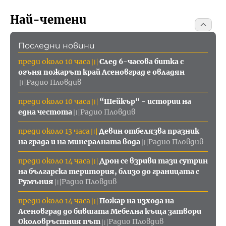
Най-четени
Последни новини
преди около 10 часа
След 6-часова битка с
〣
огъня пожарът край Асеновград е овладян
Радио Пловдив
〣
преди около 10 часа
“Шейкър“ - истории на
〣
една честота
Радио Пловдив
〣
преди около 13 часа
Девин отбелязва празник
〣
на града и на минералната вода
Радио Пловдив
〣
преди около 14 часа
Дрон се взриви тази сутрин
〣
на българска територия, близо до границата с
Румъния
Радио Пловдив
〣
преди около 14 часа
Пожар на изхода на
〣
Асеновград до бившата Мебелна къща затвори
Околовръстния път
Радио Пловдив
〣