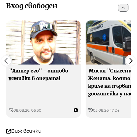
Вход свободен
"Алтер его" - отново
Мисия "Спасение"
усмивки в операта!
Жената, която да
криле на първата
зоолинейка у нас
08.08.26, 06:30
05.08.26, 17:24
Виж всички