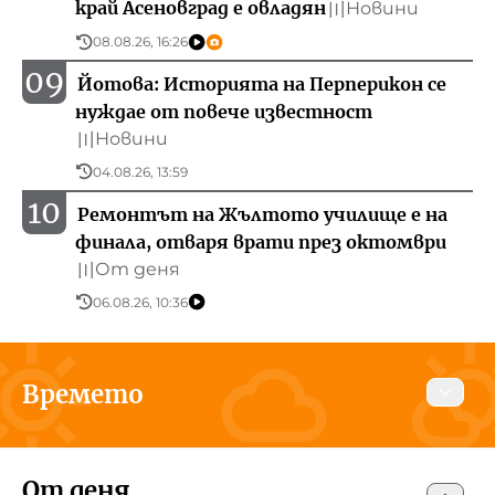
край Асеновград е овладян
Новини
〣
08.08.26, 16:26
09
Йотова: Историята на Перперикон се
нуждае от повече известност
Новини
〣
04.08.26, 13:59
10
Ремонтът на Жълтото училище е на
финала, отваря врати през октомври
От деня
〣
06.08.26, 10:36
Времето
Днес
Утре
10 август 2026
От деня