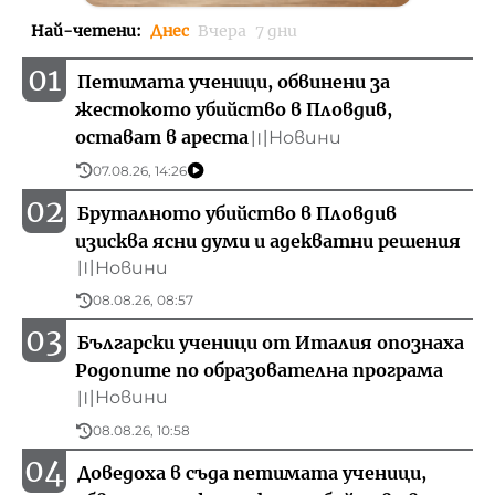
Най-четени
:
Днес
Вчера
7 дни
01
Петимата ученици, обвинени за
жестокото убийство в Пловдив,
остават в ареста
Новини
〣
07.08.26, 14:26
02
Бруталното убийство в Пловдив
изисква ясни думи и адекватни решения
Новини
〣
08.08.26, 08:57
03
Български ученици от Италия опознаха
Родопите по образователна програма
Новини
〣
08.08.26, 10:58
04
Доведоха в съда петимата ученици,