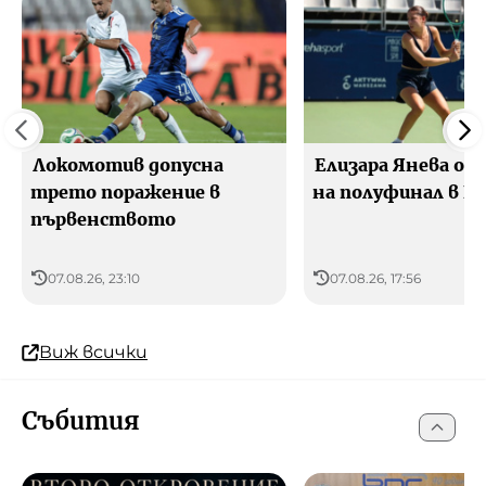
Локомотив допусна
Елизара Янева от
трето поражение в
на полуфинал в П
първенството
07.08.26, 23:10
07.08.26, 17:56
Виж всички
Събития