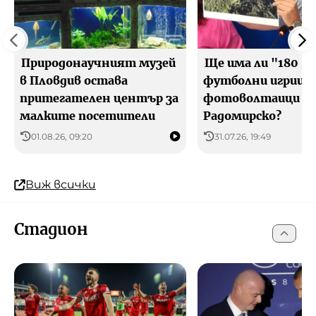
Природонаучният музей
Ще има ли "180
в Пловдив остава
футболни игрища
притегателен център за
фотоволтаици в
малките посетители
Радомирско?
01.08.26, 09:20
31.07.26, 19:49
Виж всички
Стадион