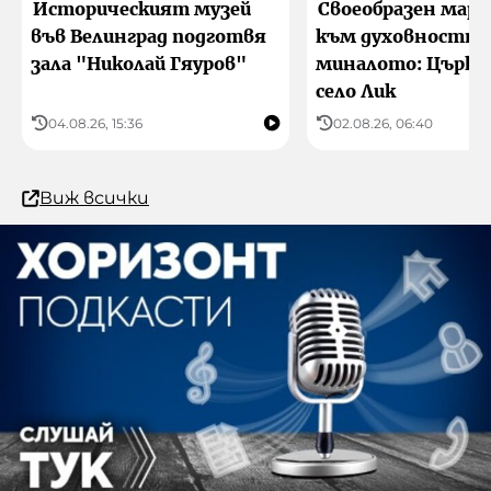
Историческият музей
Своеобразен мар
във Велинград подготвя
към духовността
зала "Николай Гяуров"
миналото: Църкв
село Лик
04.08.26, 15:36
02.08.26, 06:40
Виж всички