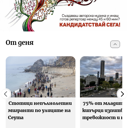
От дeня
Стотици непълнолетни
75% от младите
мигранти по улиците на
кипърци изпитва
Сеута
тревожност и на