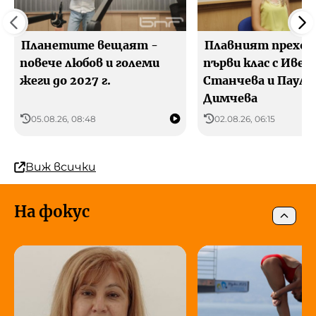
Планетите вещаят -
Плавният преход
повече любов и големи
първи клас с Ивел
жеги до 2027 г.
Станчева и Паули
Димчева
05.08.26, 08:48
02.08.26, 06:15
Виж всички
На фокус