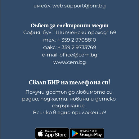
имейл: web.support@bnr.bg
Съвет за електронни медии
София, бул. "Шипченски проход" 69
тел.: + 359 2 9708810
факс: + 359 2 9733769
е-mail: office@cem.bg
www.cem.bg
Свали БНР на телефона си!
Получи достъп до любимото си 
радио, подкасти, новини и детско 
съдържание. 

Всичко в едно приложение!