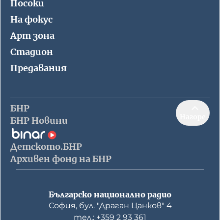
Посоки
На фокус
Арт зона
Стадион
Предавания
БНР
Нагоре
БНР Новини
Детското.БНР
Архивен фонд на БНР
Българско национално радио
София, бул. "Драган Цанков" 4
тел.: +359 2 93 361