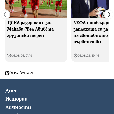
ЦСКА разгроми с 3:0
УЕФА потвърди
Макаби (Тел Авив) на
заплахата си за б
грузински терен
на световното
първенство
06.08.26, 21:19
06.08.26, 19:46
Виж всички
Днес
Истории
Личности