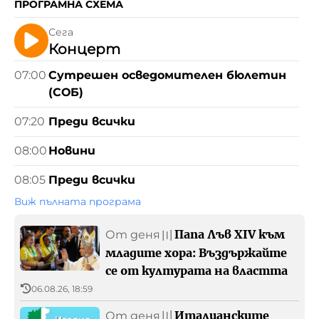
ПРОГРАМНА СХЕМА
Зелено
Сега
Концерт
Предавания
07:00
Сутрешен осведомителен бюлетин
(СОБ)
07:20
Преди всички
08:00
Новини
БНР
Детското.БНР
08:05
Преди всички
Архивен фонд на БНР
Виж пълната програма
Папа Лъв XIV към
От деня
〣
младите хора: Въздържайте
се от културата на властта
06.08.26, 18:59
Италианските
От деня
〣