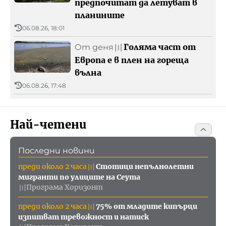
предпочитат да летуват в
планините
06.08.26, 18:01
Голяма част от
От деня
〣
Европа е в плен на гореща
вълна
06.08.26, 17:48
Най-четени
Последни новини
преди около 2 часа
Стотици непълнолетни
〣
мигранти по улиците на Сеута
Програма Хоризонт
〣
преди около 2 часа
75% от младите кипърци
〣
изпитват тревожност и натиск