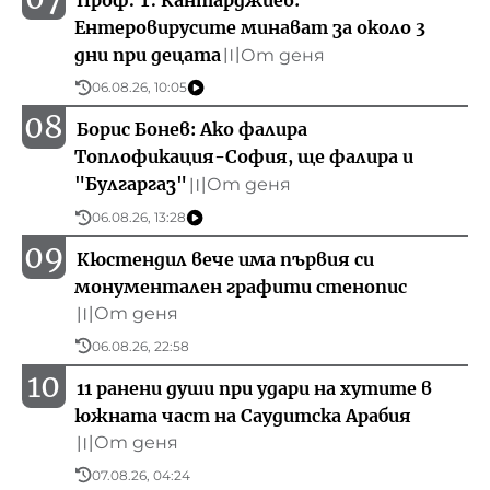
Ентеровирусите минават за около 3
дни при децата
От деня
〣
06.08.26, 10:05
08
Борис Бонев: Ако фалира
Топлофикация-София, ще фалира и
"Булгаргаз"
От деня
〣
06.08.26, 13:28
09
Кюстендил вече има първия си
монументален графити стенопис
От деня
〣
06.08.26, 22:58
10
11 ранени души при удари на хутите в
южната част на Саудитска Арабия
От деня
〣
07.08.26, 04:24