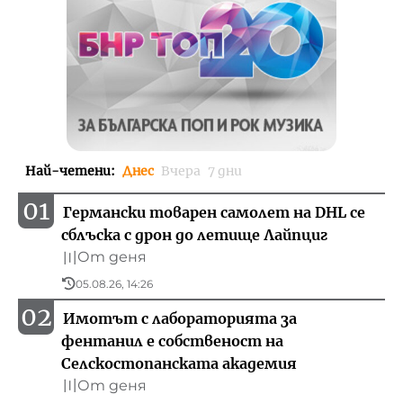
Най-четени
:
Днес
Вчера
7 дни
01
Германски товарен самолет на DHL се
сблъска с дрон до летище Лайпциг
От деня
〣
05.08.26, 14:26
02
Имотът с лабораторията за
фентанил е собственост на
Селскостопанската академия
От деня
〣