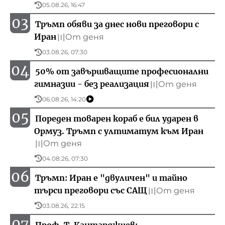
05.08.26, 16:47
03
Тръмп обяви за днес нови преговори с
Иран
От деня
〣
03.08.26, 07:30
04
50% от завършващите професионални
гимназии - без реализация
От деня
〣
06.08.26, 14:20
05
Пореден товарен кораб е бил ударен в
Ормуз. Тръмп с ултиматум към Иран
От деня
〣
04.08.26, 07:30
06
Тръмп: Иран е "двуличен" и тайно
търси преговори със САЩ
От деня
〣
03.08.26, 22:15
07
Проф. Т. Кантарджиев: