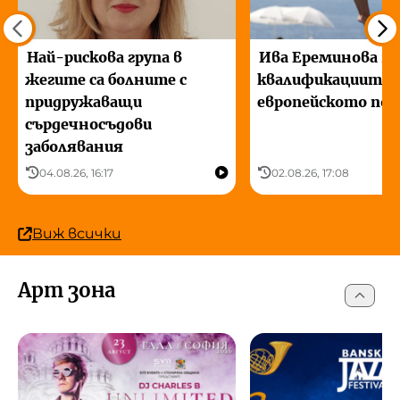
Най-рискова група в
Ива Ереминова 25
жегите са болните с
квалификациите 
придружаващи
европейското по 
сърдечносъдови
заболявания
04.08.26, 16:17
02.08.26, 17:08
Виж всички
Арт зона