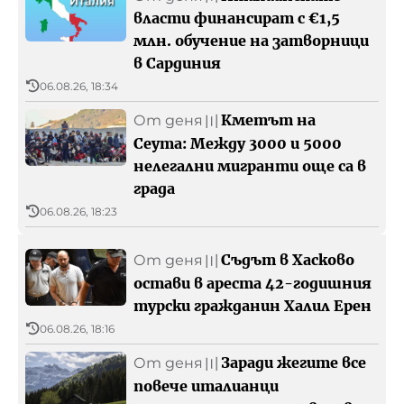
власти финансират с €1,5
млн. обучение на затворници
в Сардиния
06.08.26, 18:34
Кметът на
От деня
〣
Сеута: Между 3000 и 5000
нелегални мигранти още са в
града
06.08.26, 18:23
Съдът в Хасково
От деня
〣
остави в ареста 42-годишния
турски гражданин Халил Ерен
06.08.26, 18:16
Заради жегите все
От деня
〣
повече италианци