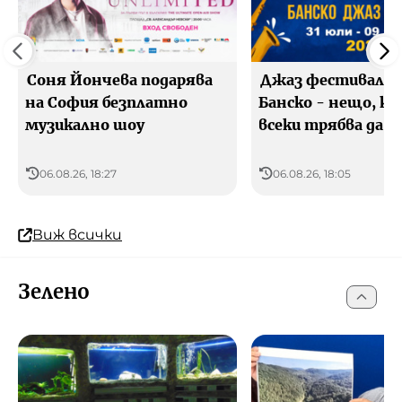
Соня Йончева подарява
Джаз фестивалъ
на София безплатно
Банско - нещо, к
музикално шоу
всеки трябва да 
06.08.26, 18:27
06.08.26, 18:05
Виж всички
Зелено