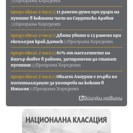
Програма Хоризонт
〣
преди около 2 часа
11 ранени души при удари на
〣
хутите в южната част на Саудитска Арабия
Програма Хоризонт
〣
преди около 2 часа
Двама убити и 13 ранени при
〣
експлозия край Дамаск
Програма Хоризонт
〣
преди около 2 часа
61% от населението на
〣
Кипър живее в райони, застрашени да станат
пустиня
Програма Хоризонт
〣
преди около 3 часа
Област Лигурия е първа по
〣
хоспитализации за употреба на кокаин в
Италия
Програма Хоризонт
〣
Всички новини