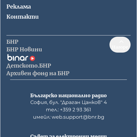
Реклама
Контакти
БНР
Нагоре
БНР Новини
Детското.БНР
Архивен фонд на БНР
Българско национално радио
София, бул. "Драган Цанков" 4
тел.: +359 2 93 361
имейл: web.support@bnr.bg
Съвет за електронни медии