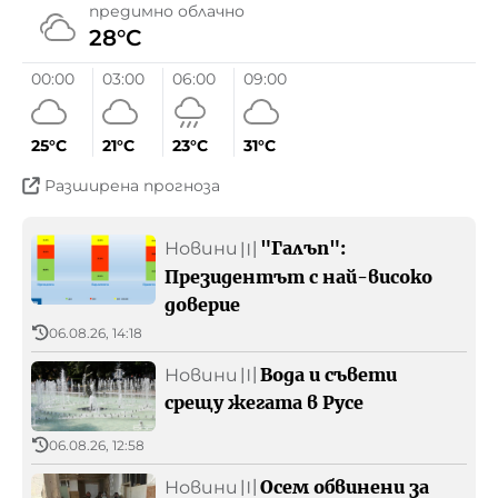
предимно облачно
Реклама
28°C
Контакти
00:00
03:00
06:00
09:00
БНР
Детското.БНР
25°C
21°C
23°C
31°C
Архивен фонд на БНР
Разширена прогноза
"Галъп":
Новини
〣
Президентът с най-високо
доверие
06.08.26, 14:18
Вода и съвети
Новини
〣
срещу жегата в Русе
06.08.26, 12:58
Осем обвинени за
Новини
〣