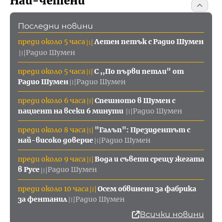
Най-четени
Последни новини
преди около 5 часа
Летен петък с Радио Шумен
〣
Радио Шумен
〣
преди около 5 часа
С ,,По първи петли" от
〣
Радио Шумен
Радио Шумен
〣
преди около 6 часа
Спешното в Шумен с
〣
пациент на всеки 6 минути
Радио Шумен
〣
преди около 8 часа
"Галъп": Президентът с
〣
най-високо доверие
Радио Шумен
〣
преди около 9 часа
Вода и съвети срещу жегата
〣
в Русе
Радио Шумен
〣
преди около 10 часа
Осем обвинени за фабрика
〣
за фентанил
Радио Шумен
〣
Всички новини