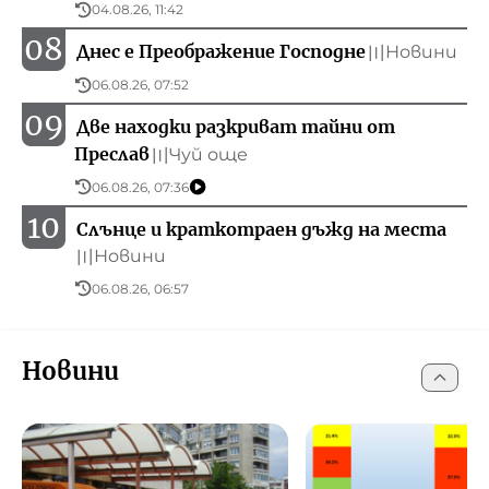
04.08.26, 11:42
08
Днес е Преображение Господне
Новини
〣
06.08.26, 07:52
09
Две находки разкриват тайни от
Преслав
Чуй още
〣
06.08.26, 07:36
10
Слънце и краткотраен дъжд на места
Новини
〣
06.08.26, 06:57
Новини