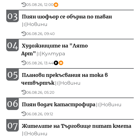
05.08.26, 12:00
03
Пиян шофьор се обърна по таван
Новини
〣
06.08.26, 09:40
04
Художниците на "Лято
Арт"
Култура
〣
05.08.26, 13:44
05
Планови прекъсвания на тока в
четвъртък
Новини
〣
06.08.26, 05:20
06
Пиян водач катастрофира
Новини
〣
06.08.26, 09:12
07
Жителите на Търговище питат кмета
Новини
〣