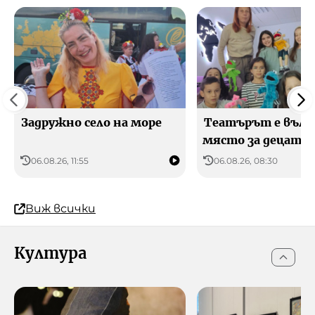
сега
00:00
06:00
24°C
22°C
28°C
Усеща се 24 °C
Усеща се 22 °C
Усеща се 28 °C
Задружно село на море
Театърът е въл
място за децата
06.08.26, 11:55
06.08.26, 08:30
Виж всички
Култура