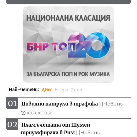
Най-четени
:
Днес
Вчера
7 дни
01
Цивилни патрули в трафика
Новини
〣
06.08.26, 10:50
02
Пламъчетата от Шумен
триумфираха в Рим
Новини
〣