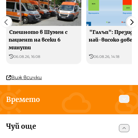
Спешното в Шумен с
"Галъп": Презид
пациент на всеки 6
най-високо довер
минути
06.08.26, 16:08
06.08.26, 14:18
Виж всички
Времето
Днес
Утре
8 август 2026
Чуй още
Шумен