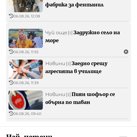
фабрика за фентанил
06.08.26, 12:08
Задружно село на
Чуй още
〣
море
06.08.26, 11:55
Заедно срещу
Новини
〣
агресията в училище
06.08.26, 11:39
Пиян шофьор се
Новини
〣
обърна по таван
06.08.26, 09:40