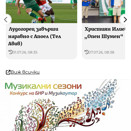
Лудогорец завърши
Християн Илиев 
наравно с Апоел (Тeл
„Опен Шумен“ – 
Авив)
31.07.26, 08:35
27.07.26, 08:38
Виж всички