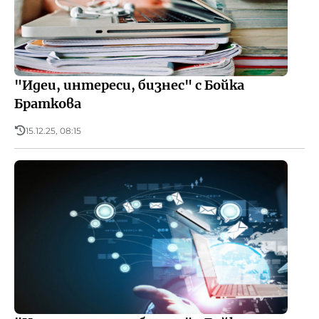
Реклама
БНР
Детското.БНР
Архивен фонд на БНР
"Идеи, интереси, бизнес" с Бойка
Браткова
15.12.25, 08:15