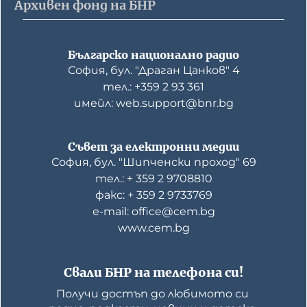
Архивен фонд на БНР
Българско национално радио
София, бул. "Драган Цанков" 4
тел.: +359 2 93 361
имейл: web.support@bnr.bg
Съвет за електронни медии
София, бул. "Шипченски проход" 69
тел.: + 359 2 9708810
факс: + 359 2 9733769
е-mail: office@cem.bg
www.cem.bg
Свали БНР на телефона си!
Получи достъп до любимото си 