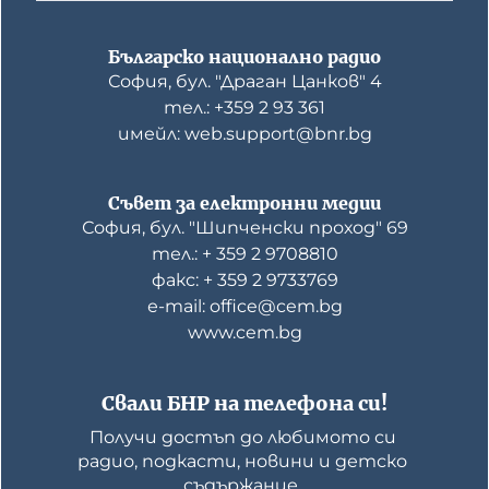
Българско национално радио
София, бул. "Драган Цанков" 4
тел.: +359 2 93 361
имейл: web.support@bnr.bg
Съвет за електронни медии
София, бул. "Шипченски проход" 69
тел.: + 359 2 9708810
факс: + 359 2 9733769
е-mail: office@cem.bg
www.cem.bg
Свали БНР на телефона си!
Получи достъп до любимото си 
радио, подкасти, новини и детско 
съдържание. 
