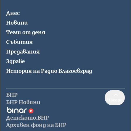
Днес
Новини
Теми от деня
Събития
Предавания
Здраве
История на Радио Благоевград
БНР
Нагоре
БНР Новини
Детското.БНР
Архивен фонд на БНР