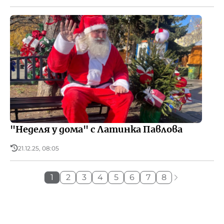
"Неделя у дома" с Латинка Павлова
21.12.25, 08:05
1
2
3
4
5
6
7
8