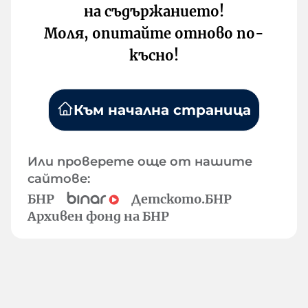
на съдържанието!
Моля, опитайте отново по-
късно!
Към начална страница
Или проверете още от нашите
сайтове:
БНР
Детското.БНР
Архивен фонд на БНР