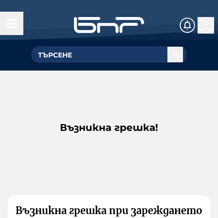
Възникна грешка!
Възникна грешка при зареждането