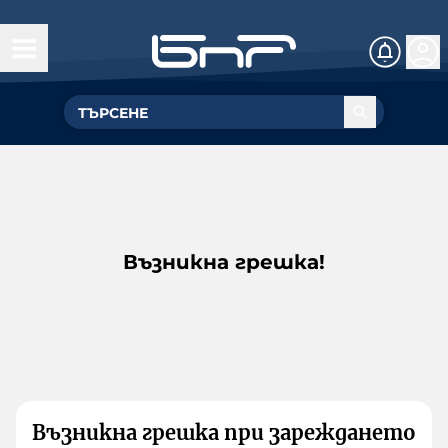
Възникна грешка!
Възникна грешка при зареждането