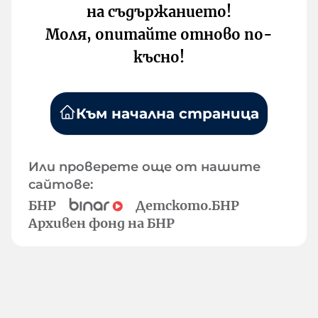
на съдържанието!
Моля, опитайте отново по-
късно!
Към начална страница
Или проверете още от нашите
сайтове:
БНР
Детското.БНР
Архивен фонд на БНР