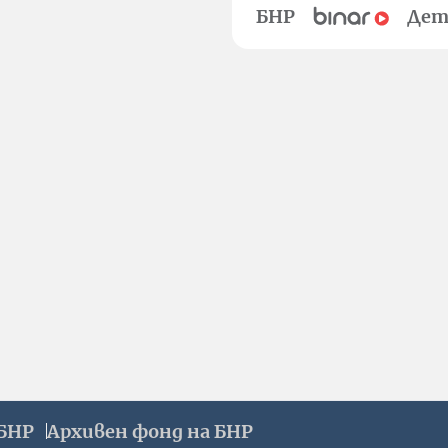
БНР
Дет
БНР
Архивен фонд на БНР