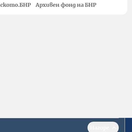
ското.БНР
Архивен фонд на БНР
Нагоре