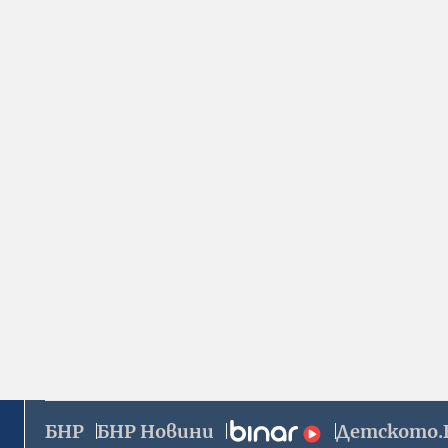
БНР
БНР Новини
Детското.