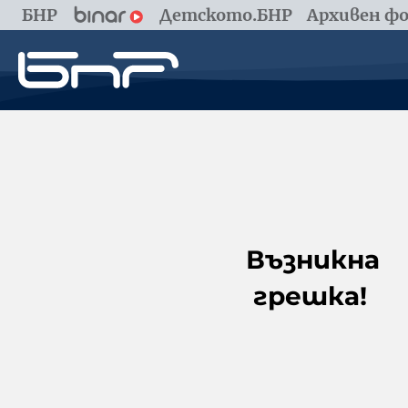
БНР
Детското.БНР
Архивен фо
Възникна
грешка!