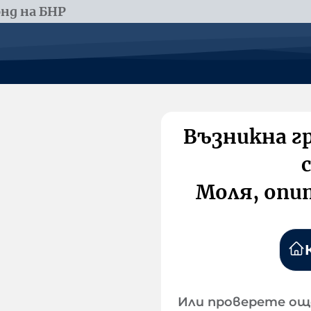
нд на БНР
Възникна г
Моля, опи
Или проверете ощ