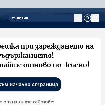
решка при зареждането на
съдържанието!
тайте отново по-късно!
Към начална страница
е от нашите сайтове: