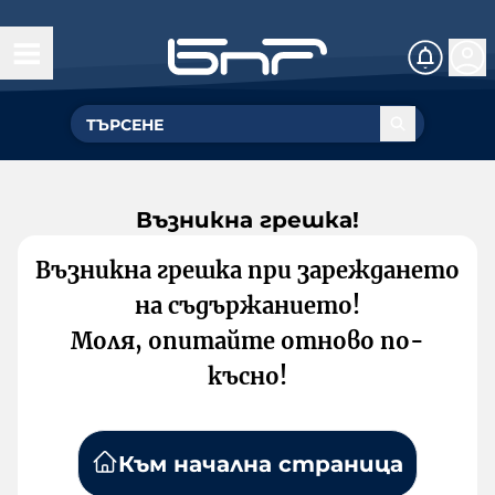
Възникна грешка!
Възникна грешка при зареждането
на съдържанието!
Моля, опитайте отново по-
късно!
Към начална страница