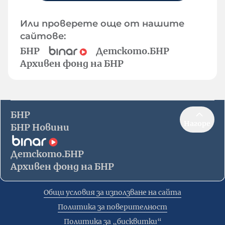
Или проверете още от нашите
сайтове:
БНР
Детското.БНР
Архивен фонд на БНР
БНР
Нагоре
БНР Новини
Детското.БНР
Архивен фонд на БНР
Общи условия за използване на сайта
Политика за поверителност
Политика за „бисквитки“