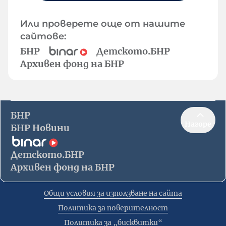
Или проверете още от нашите
сайтове:
БНР
Детското.БНР
Архивен фонд на БНР
БНР
Нагоре
БНР Новини
Детското.БНР
Архивен фонд на БНР
Общи условия за използване на сайта
Политика за поверителност
Политика за „бисквитки“