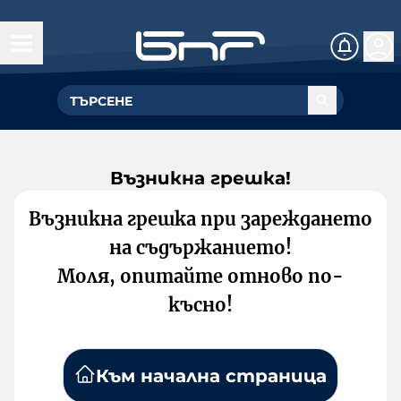
Възникна грешка!
Възникна грешка при зареждането
на съдържанието!
Моля, опитайте отново по-
късно!
Към начална страница