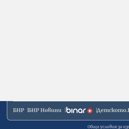
БНР
БНР Новини
Детското.
Общи условия за из