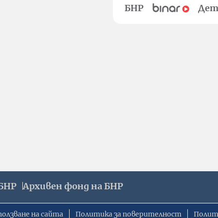
БНР
Дет
БНР
Архивен фонд на БНР
ползване на сайта
Политика за поверителност
Полит