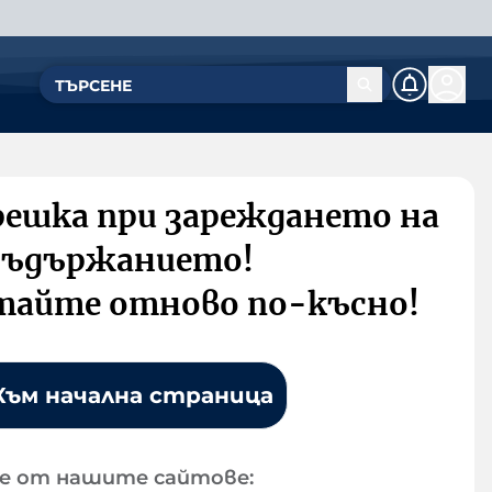
решка при зареждането на
съдържанието!
тайте отново по-късно!
Към начална страница
е от нашите сайтове: