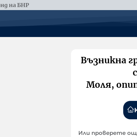
нд на БНР
Възникна г
Моля, опи
Или проверете ощ