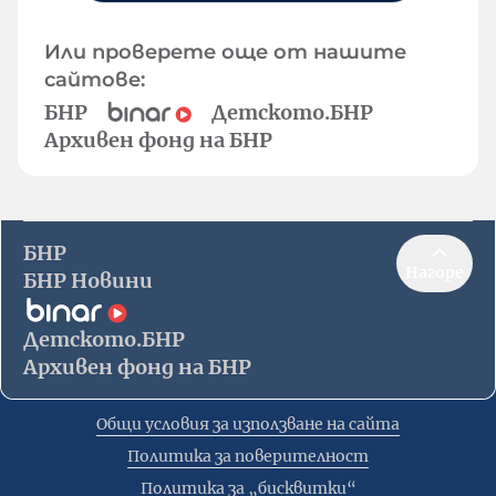
Или проверете още от нашите
сайтове:
БНР
Детското.БНР
Архивен фонд на БНР
БНР
Нагоре
БНР Новини
Детското.БНР
Архивен фонд на БНР
Общи условия за използване на сайта
Политика за поверителност
Политика за „бисквитки“