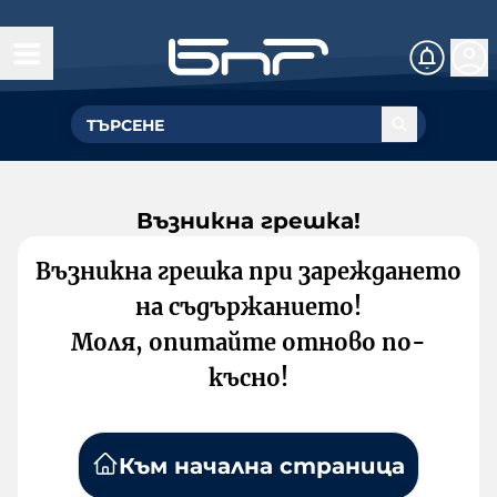
Възникна грешка!
Възникна грешка при зареждането
на съдържанието!
Моля, опитайте отново по-
късно!
Към начална страница