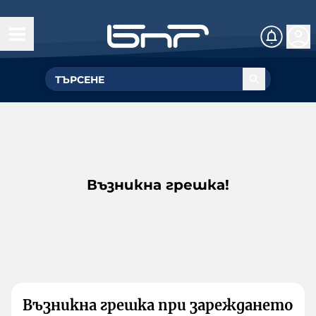
Възникна грешка!
Възникна грешка при зареждането