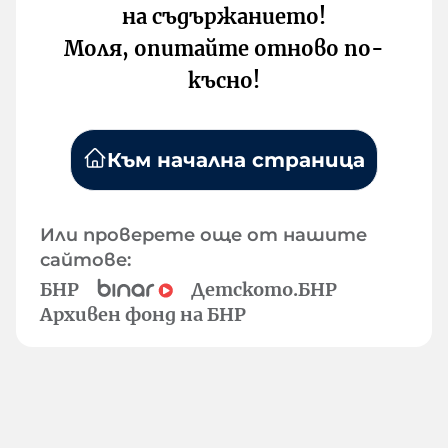
на съдържанието!
Моля, опитайте отново по-
късно!
Към начална страница
Или проверете още от нашите
сайтове:
БНР
Детското.БНР
Архивен фонд на БНР