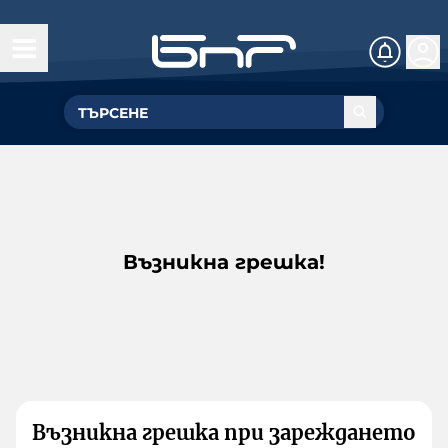
Възникна грешка!
Възникна грешка при зареждането