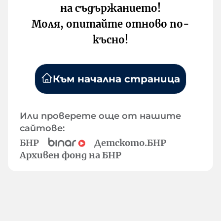
на съдържанието!
Моля, опитайте отново по-
късно!
Към начална страница
Или проверете още от нашите
сайтове:
БНР
Детското.БНР
Архивен фонд на БНР