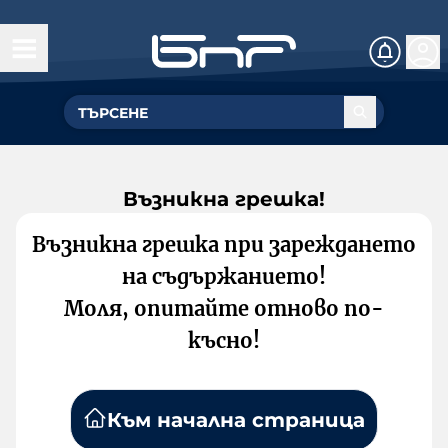
Възникна грешка!
Възникна грешка при зареждането
на съдържанието!
Моля, опитайте отново по-
късно!
Към начална страница