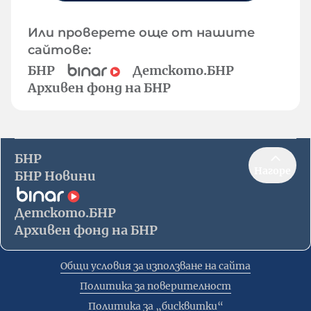
Или проверете още от нашите
сайтове:
БНР
Детското.БНР
Архивен фонд на БНР
БНР
Нагоре
БНР Новини
Детското.БНР
Архивен фонд на БНР
Общи условия за използване на сайта
Политика за поверителност
Политика за „бисквитки“