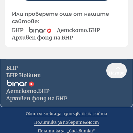
Или проверете още от нашите
сайтове:
БНР
Детското.БНР
Архивен фонд на БНР
БНР
Нагоре
БНР Новини
Детското.БНР
Архивен фонд на БНР
Общи условия за използване на сайта
Политика за поверителност
Политика за „бисквитки“