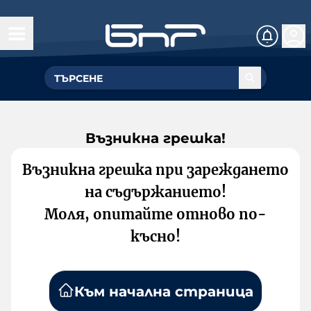
Възникна грешка!
Възникна грешка при зареждането
на съдържанието!
Моля, опитайте отново по-
късно!
Към начална страница