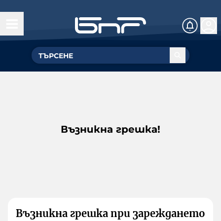
Възникна грешка!
Възникна грешка при зареждането