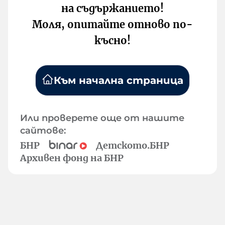
на съдържанието!
Моля, опитайте отново по-
късно!
Към начална страница
Или проверете още от нашите
сайтове:
БНР
Детското.БНР
Архивен фонд на БНР