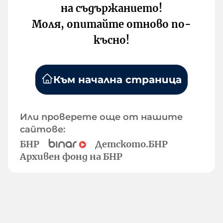
на съдържанието!
Моля, опитайте отново по-
късно!
Към начална страница
Или проверете още от нашите
сайтове:
БНР
Детското.БНР
Архивен фонд на БНР