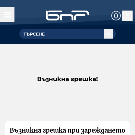
Възникна грешка!
Възникна грешка при зареждането