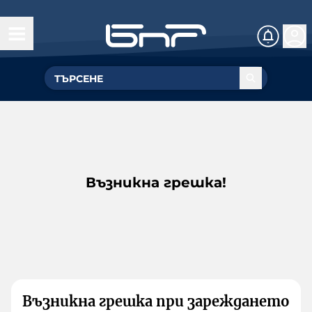
Възникна грешка!
Възникна грешка при зареждането