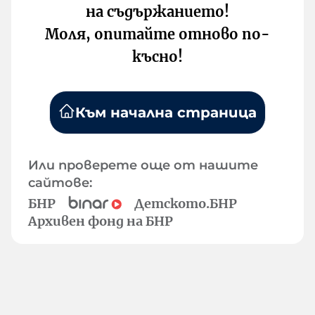
на съдържанието!
Моля, опитайте отново по-
късно!
Към начална страница
Или проверете още от нашите
сайтове:
БНР
Детското.БНР
Архивен фонд на БНР