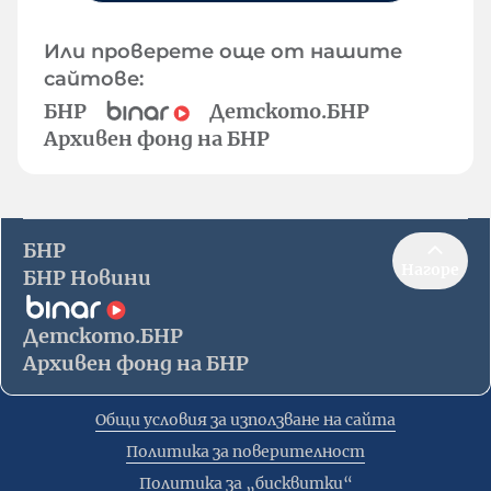
Или проверете още от нашите
сайтове:
БНР
Детското.БНР
Архивен фонд на БНР
БНР
Нагоре
БНР Новини
Детското.БНР
Архивен фонд на БНР
Общи условия за използване на сайта
Политика за поверителност
Политика за „бисквитки“