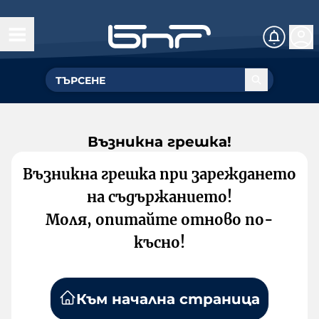
Възникна грешка!
Възникна грешка при зареждането
на съдържанието!
Моля, опитайте отново по-
късно!
Към начална страница