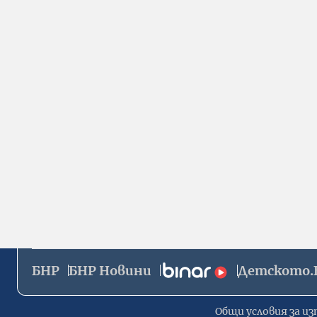
БНР
БНР Новини
Детското.
Общи условия за из