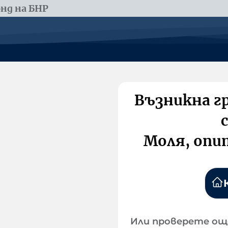
нд на БНР
Възникна г
Моля, опи
Или проверете ощ