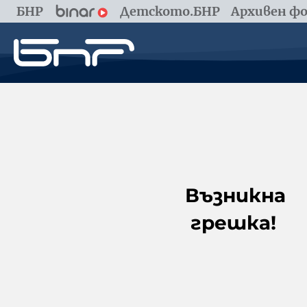
БНР
Детското.БНР
Архивен фо
Възникна
грешка!