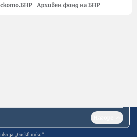
ското.БНР
Архивен фонд на БНР
Нагоре
ика за „бисквитки“