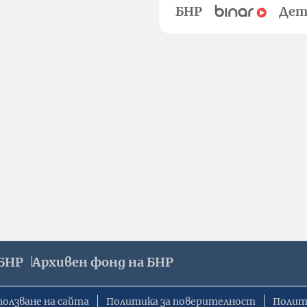
БНР
Дет
БНР
Архивен фонд на БНР
ползване на сайта
Политика за поверителност
Полит