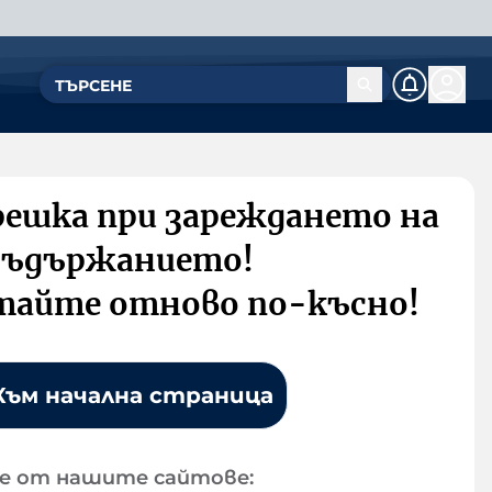
решка при зареждането на
съдържанието!
тайте отново по-късно!
Към начална страница
е от нашите сайтове: