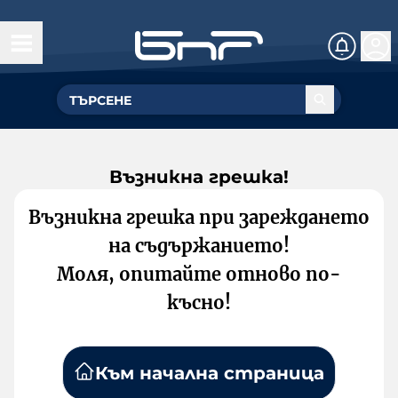
Възникна грешка!
Възникна грешка при зареждането
на съдържанието!
Моля, опитайте отново по-
късно!
Към начална страница