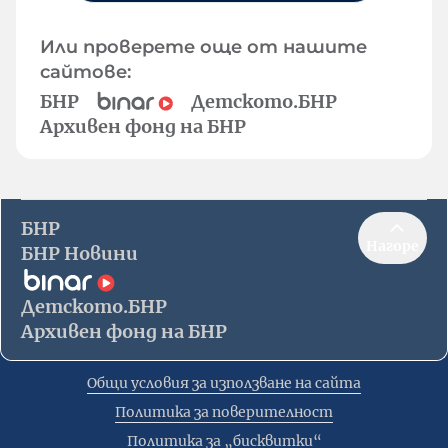
Или проверете още от нашите
сайтове:
БНР
Детското.БНР
Архивен фонд на БНР
БНР
Нагоре
БНР Новини
Детското.БНР
Архивен фонд на БНР
Общи условия за използване на сайта
Политика за поверителност
Политика за „бисквитки“