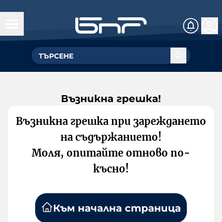
Възникна грешка!
Възникна грешка при зареждането
на съдържанието!
Моля, опитайте отново по-
късно!
Към начална страница