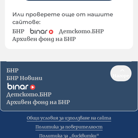
Или проверете още от нашите
сайтове:
БНР
Детското.БНР
Архивен фонд на БНР
БНР
Нагоре
БНР Новини
Детското.БНР
Архивен фонд на БНР
Общи условия за използване на сайта
Политика за поверителност
Политика за „бисквитки“