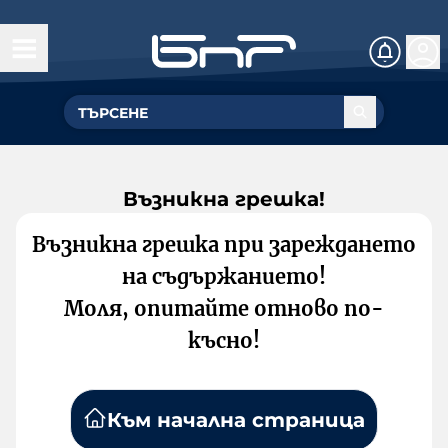
Възникна грешка!
Възникна грешка при зареждането
на съдържанието!
Моля, опитайте отново по-
късно!
Към начална страница