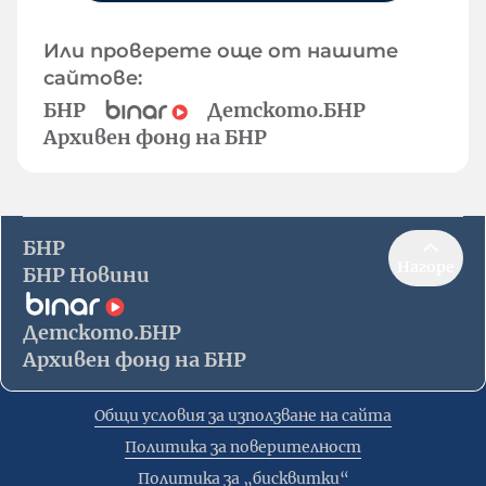
Или проверете още от нашите
сайтове:
БНР
Детското.БНР
Архивен фонд на БНР
БНР
Нагоре
БНР Новини
Детското.БНР
Архивен фонд на БНР
Общи условия за използване на сайта
Политика за поверителност
Политика за „бисквитки“