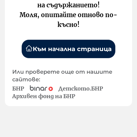
на съдържанието!
Моля, опитайте отново по-
късно!
Към начална страница
Или проверете още от нашите
сайтове:
БНР
Детското.БНР
Архивен фонд на БНР