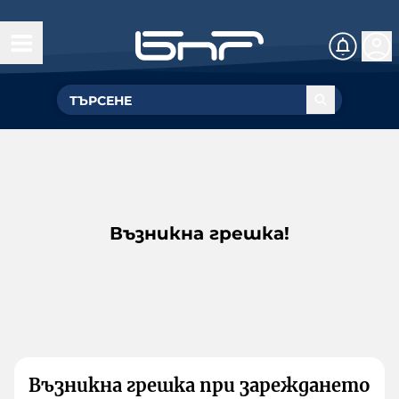
Възникна грешка!
Възникна грешка при зареждането