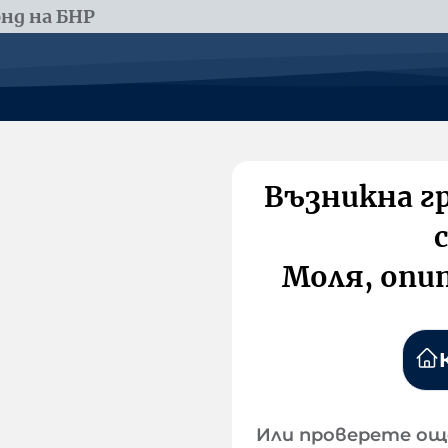
нд на БНР
Възникна г
Моля, опи
Или проверете ощ