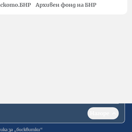
ското.БНР
Архивен фонд на БНР
Нагоре
ика за „бисквитки“