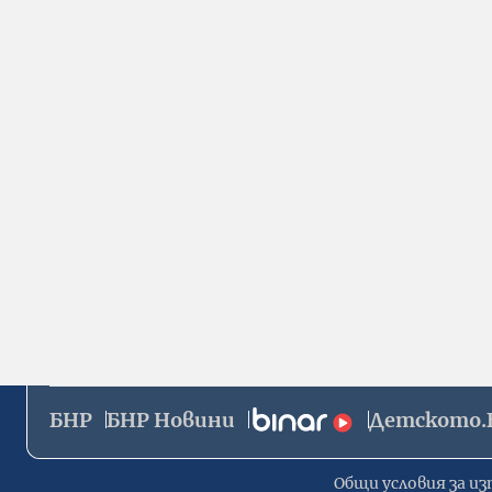
БНР
БНР Новини
Детското.
Общи условия за из