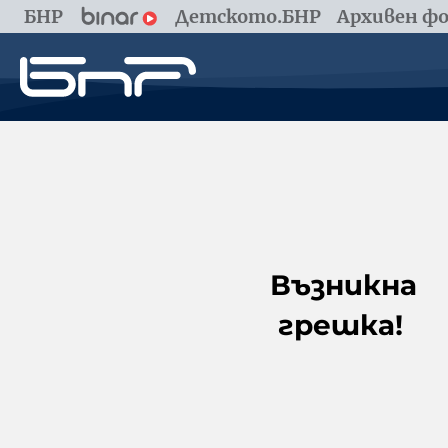
БНР
Детското.БНР
Архивен фо
Възникна
грешка!