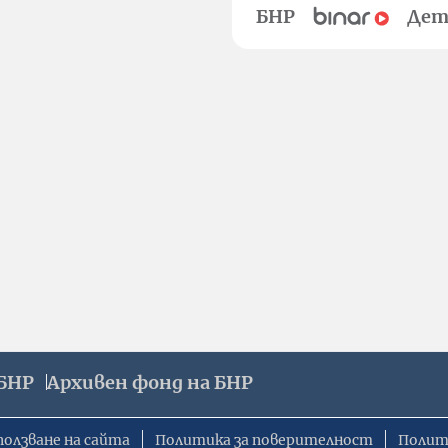
БНР
Дет
БНР
Архивен фонд на БНР
ползване на сайта
Политика за поверителност
Полит