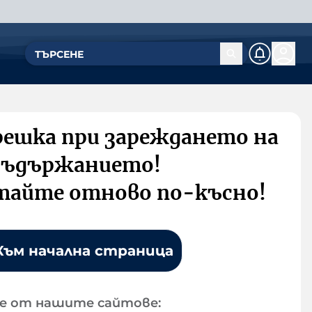
решка при зареждането на
съдържанието!
тайте отново по-късно!
Към начална страница
е от нашите сайтове: