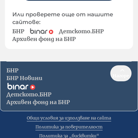
Или проверете още от нашите
сайтове:
БНР
Детското.БНР
Архивен фонд на БНР
БНР
Нагоре
БНР Новини
Детското.БНР
Архивен фонд на БНР
Общи условия за използване на сайта
Политика за поверителност
Политика за „бисквитки“