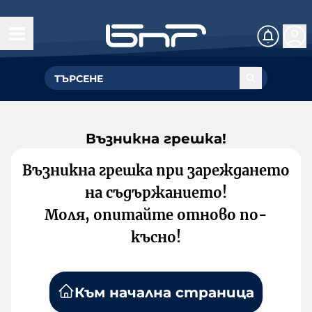
Възникна грешка!
Възникна грешка при зареждането
на съдържанието!
Моля, опитайте отново по-
късно!
Към начална страница