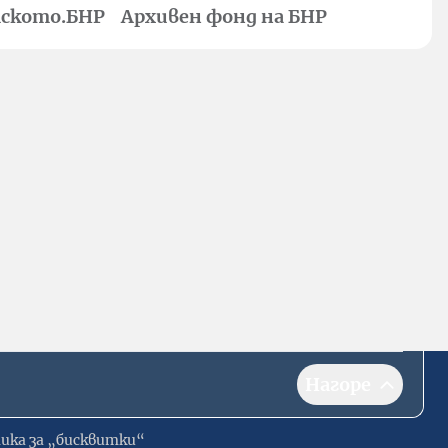
ското.БНР
Архивен фонд на БНР
Нагоре
ика за „бисквитки“