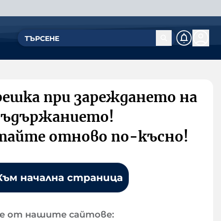
решка при зареждането на
съдържанието!
тайте отново по-късно!
Към начална страница
е от нашите сайтове: