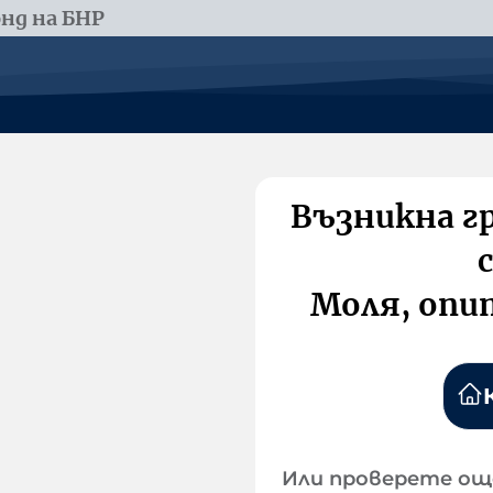
нд на БНР
Възникна г
Моля, опи
Или проверете ощ