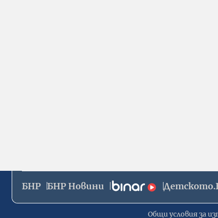
БНР
БНР Новини
Детското.
Общи условия за из