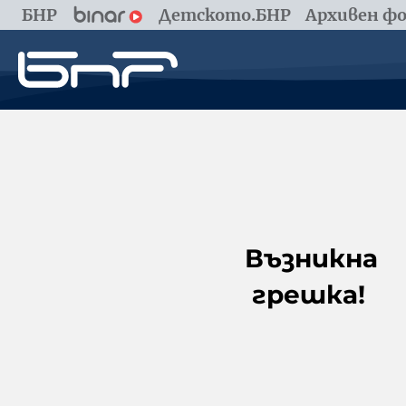
БНР
Детското.БНР
Архивен фо
Възникна
грешка!