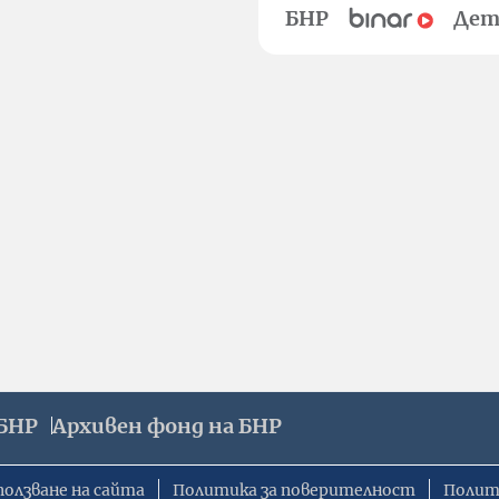
БНР
Дет
БНР
Архивен фонд на БНР
ползване на сайта
Политика за поверителност
Полит