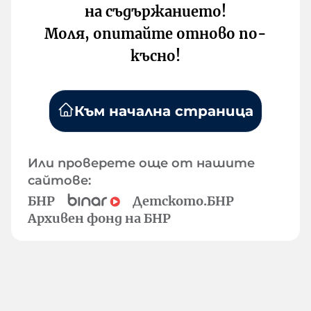
на съдържанието!
Моля, опитайте отново по-
късно!
Към начална страница
Или проверете още от нашите
сайтове:
БНР
Детското.БНР
Архивен фонд на БНР