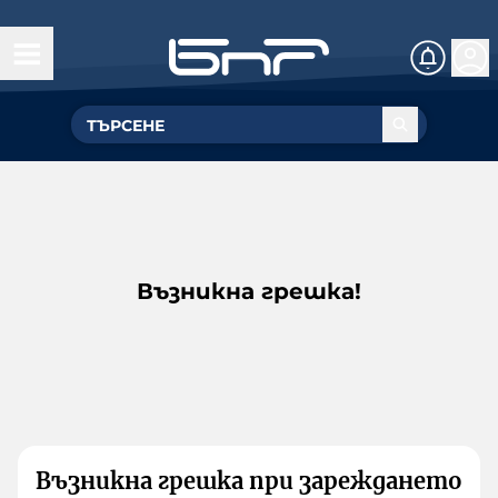
Възникна грешка!
Възникна грешка при зареждането