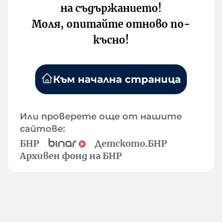
на съдържанието!
Моля, опитайте отново по-
късно!
Към начална страница
Или проверете още от нашите
сайтове:
БНР
Детското.БНР
Архивен фонд на БНР