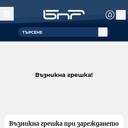
Възникна грешка!
Възникна грешка при зареждането