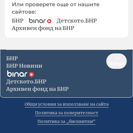
Или проверете още от нашите
сайтове:
БНР
Детското.БНР
Архивен фонд на БНР
БНР
Нагоре
БНР Новини
Детското.БНР
Архивен фонд на БНР
Общи условия за използване на сайта
Политика за поверителност
Политика за „бисквитки“