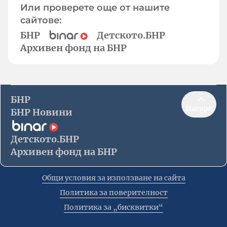
Или проверете още от нашите
сайтове:
БНР
Детското.БНР
Архивен фонд на БНР
БНР
Нагоре
БНР Новини
Детското.БНР
Архивен фонд на БНР
Общи условия за използване на сайта
Политика за поверителност
Политика за „бисквитки“