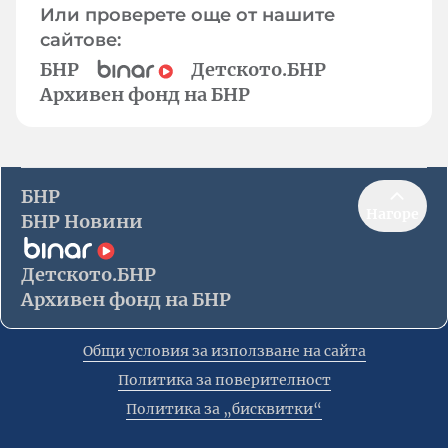
Или проверете още от нашите
сайтове:
БНР
Детското.БНР
Архивен фонд на БНР
БНР
Нагоре
БНР Новини
Детското.БНР
Архивен фонд на БНР
Общи условия за използване на сайта
Политика за поверителност
Политика за „бисквитки“