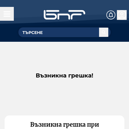
Възникна грешка!
Възникна грешка при