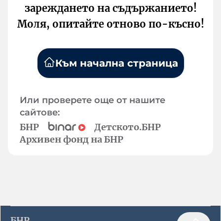
зареждането на съдържанието!
Моля, опитайте отново по-късно!
Към начална страница
Или проверете още от нашите
сайтове:
БНР
Детското.БНР
Архивен фонд на БНР
БНР