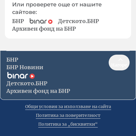
Или проверете още от нашите
сайтове:
БНР
Детското.БНР
Архивен фонд на БНР
БНР
Нагоре
БНР Новини
Детското.БНР
Архивен фонд на БНР
Общи условия за използване на сайта
Политика за поверителност
Политика за „бисквитки“