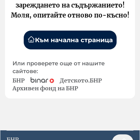
зареждането на съдържанието!
Моля, опитайте отново по-късно!
Към начална страница
Или проверете още от нашите
сайтове:
БНР
Детското.БНР
Архивен фонд на БНР
БНР