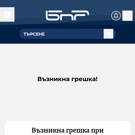
Възникна грешка!
Възникна грешка при