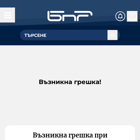
Възникна грешка!
Възникна грешка при