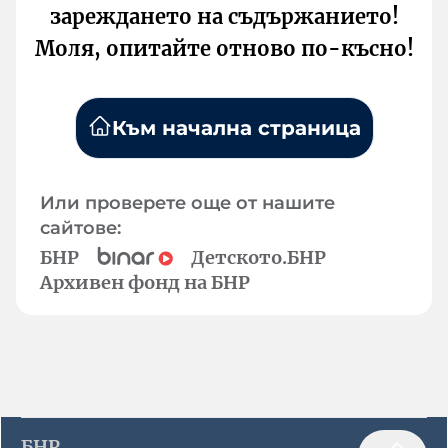
зареждането на съдържанието!
Моля, опитайте отново по-късно!
Към начална страница
Или проверете още от нашите
сайтове:
БНР
Детското.БНР
Архивен фонд на БНР
БНР